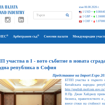
към 06.08.2026 г.
1 USD =
0.86640
1 GBP =
1.16680
1 CHF =
1.07000
®
®
НЕС
Арбитражен съд
Смесени палати
Международни участ
 участва в I - вото събитие в новата сград
одна република в София
Представяне на Import Expo 2
БТПП участва в първото о
Китайската народна репу
http://english.mofcom.gov.cn/
Н.Пр. Джан Хайджоу привет
бизнеса, правителството и
внесе стоки на стойност н