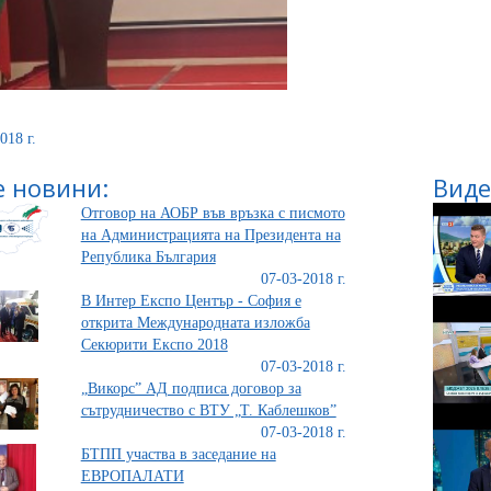
018 г.
 новини:
Виде
Отговор на АОБР във връзка с писмото
на Администрацията на Президента на
Република България
07-03-2018 г.
В Интер Експо Център - София е
открита Международната изложба
Секюрити Експо 2018
07-03-2018 г.
„Викорс” АД подписа договор за
сътрудничество с ВТУ „Т. Каблешков”
07-03-2018 г.
БТПП участва в заседание на
ЕВРОПАЛАТИ