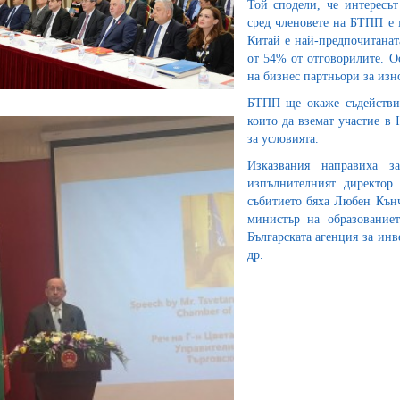
Той сподели, че интересъ
сред членовете на БТПП е 
Китай е най-предпочитаната
от 54% от отговорилите. О
на бизнес партньори за изно
БТПП ще окаже съдействие
които да вземат участие в
за условията.
Изказвания направиха з
изпълнителният директор
събитието бяха Любен Кънч
министър на образованиет
Българската агенция за инв
др.