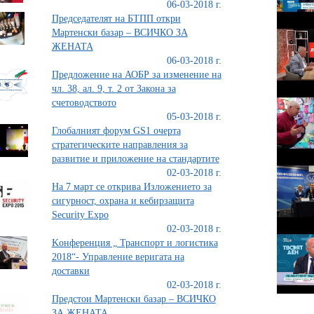
06-03-2018 г.
Председателят на БТПП откри
Мартенски базар – ВСИЧКО ЗА
ЖЕНАТА
06-03-2018 г.
Предложение на АОБР за изменение на
чл. 38, ал. 9, т. 2 от Закона за
счетоводството
05-03-2018 г.
Глобалният форум GS1 очерта
стратегическите направления за
развитие и приложение на стандартите
02-03-2018 г.
На 7 март се открива Изложението за
сигурност, охрана и кебирзащита
Security Expo
02-03-2018 г.
Kонференция „ Транспорт и логистика
2018“- Управление веригата на
доставки
02-03-2018 г.
Предстои Мартенски базар – ВСИЧКО
ЗА ЖЕНАТА