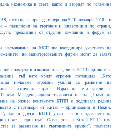
силна икономика в света, както и вторият по големина
18, което ще се проведе в периода 5-10 ноември 2018 г. в
 – павилиони за търговия и инвестиции по страни,
слуги, предлагани от отделни компании и форум за
за насърчаване на МСП ще координира участието на
ожението, но заинтересованите фирми могат да заявят
онов подчерта в изказването си, че за БТПП връзките с
ачение, тъй като крият огромен потенциал. „Като
низация полагаме огромни усилия за развитие на
ения с източната страна. Израз на тези усилия е
ПП към Международната търговска палата „Пътят на
яване на бизнес контактите БТПП е подписала редица
чество с партньори от Китай – организации в Пекин,
 Гуанхи и други. БТПП участва и в създаването на
дин пояс – един път”. Освен това в Китай БТПП има
йства за развиване на търговските връзки”, подчерта