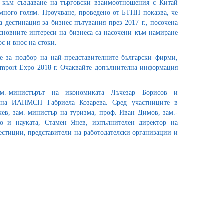
т към създаване на търговски взаимоотношения с Китай
много голям. Проучване, проведено от БТПП показва, че
 дестинация за бизнес пътувания през 2017 г., посочена
сновните интереси на бизнеса са насочени към намиране
с и внос на стоки.
 за подбор на най-представителните български фирми,
 Import Expo 2018 г. Очаквайте допълнителна информация
ам.-министърът на икономиката Лъчезар Борисов и
 на ИАНМСП Габриела Козарева. Сред участниците в
ев, зам.-министър на туризма, проф. Иван Димов, зам.-
о и науката, Стамен Янев, изпълнителен директор на
естиции, представители на работодателски организации и