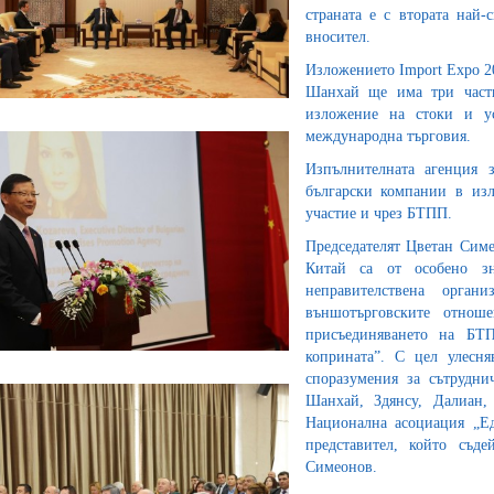
страната е с втората най-
вносител.
Изложението Import Expo 20
Шанхай ще има три части
изложение на стоки и у
международна търговия.
Изпълнителната агенция 
български компании в изл
участие и чрез БТПП.
Председателят Цветан Симе
Китай са от особено зн
неправителствена орга
външотърговските отнош
присъединяването на БТ
коприната”. С цел улесн
споразумения за сътрудни
Шанхай, Здянсу, Далиан,
Национална асоциация „Е
представител, който съде
Симеонов.