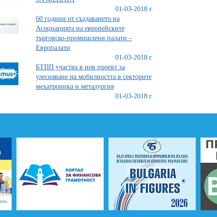
01-03-2018 г.
60 години от създаването на
Асоциацията на европейските
търговско-промишлени палати –
Европалати
01-03-2018 г.
БТПП участва в нов проект за
улесняване на мобилността в секторите
мехатроника и металургия
01-03-2018 г.