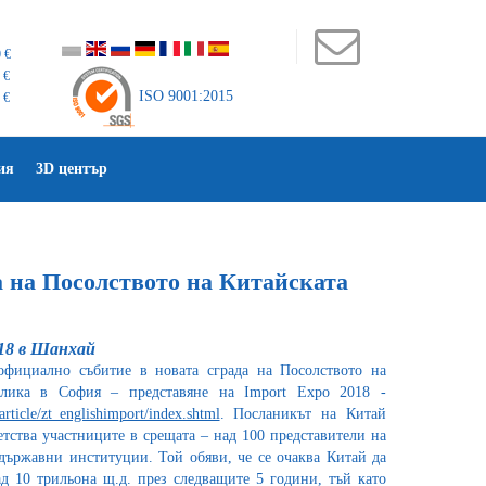
 €
 €
ISO 9001:2015
 €
ия
3D център
а на Посолството на Китайската
018 в Шанхай
фициално събитие в новата сграда на Посолството на
блика в София – представяне на Import Expo 2018 -
article/zt_englishimport/index.shtml
. Посланикът на Китай
ства участниците в срещата – над 100 представители на
 държавни институции. Той обяви, че се очаква Китай да
ад 10 трильона щ.д. през следващите 5 години, тъй като