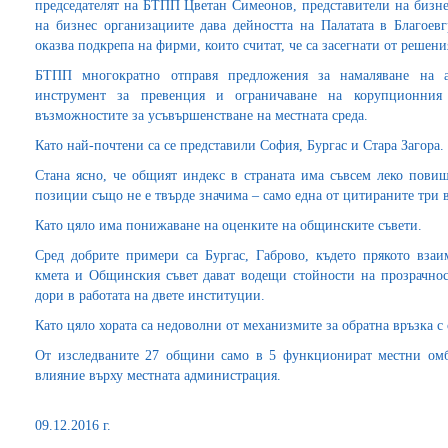
председателят на БТПП Цветан Симеонов, представители на бизне
на бизнес организациите дава дейността на Палатата в Благоевг
оказва подкрепа на фирми, които считат, че са засегнати от решен
БТПП многократно отправя предложения за намаляване на а
инструмент за превенция и ограничаване на корупционния
възможностите за усъвършенстване на местната среда.
Като най-почтени са се представили София, Бургас и Стара Загора.
Стана ясно, че общият индекс в страната има съвсем леко повиш
позиции също не е твърде значима – само една от цитираните три
Като цяло има понижаване на оценките на общинските съвети.
Сред добрите примери са Бургас, Габрово, където прякото вза
кмета и Общинския съвет дават водещи стойности на прозрачнос
дори в работата на двете институции.
Като цяло хората са недоволни от механизмите за обратна връзка с 
От изследваните 27 общини само в 5 функционират местни омбу
влияние върху местната администрация.
09.12.2016 г.