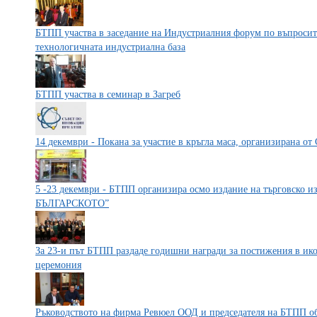
БТПП участва в заседание на Индустриалния форум по въпросит
технологичната индустриална база
БТПП участва в семинар в Загреб
14 декември - Покана за участие в кръгла маса, организира
5 -23 декември - БТПП организира осмо издание на търговск
БЪЛГАРСКОТО”
За 23-и път БТПП раздаде годишни награди за постижения в ик
церемония
Ръководството на фирма Ревюел ООД и председателя на БТПП об