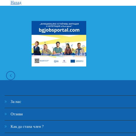
Назад
За нас
Отзиви
Как да стана член ?