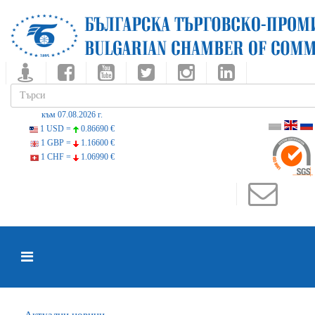
към 07.08.2026 г.
1 USD =
0.86690 €
1 GBP =
1.16600 €
1 CHF =
1.06990 €