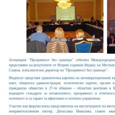
Асоциация "Прозрачност без граници" отбеляза Международн
представяне на резултатите от Втория годишен Индекс на Местнат
Славов, изпълнителен директор на "Прозрачност без граници".
Индексът представя сравнителна картина на антикорупционния ка
кмет, общинска администрация, политически партии, органи н
гражданско общество в 27-те общини – областни центрове в Б
водещите стандарти за независимост, прозрачност и отчетност
почтеност и са гарант за ефективно и почтено управление.
Участие във форума взеха представители на институциите на местн
неправителствения сектор, Десислава Николова, главен ик