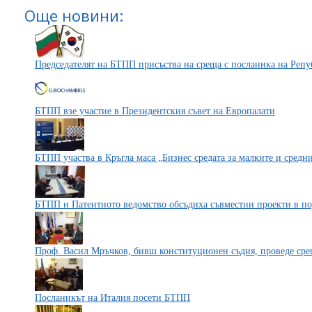
Още новини:
Председателят на БТПП присъства на среща с посланика на Репу
БТПП взе участие в Президентския съвет на Европалати
БТПП участва в Кръгла маса „Бизнес средата за малките и средн
БТПП и Патентното ведомство обсъдиха съвместни проекти в по
Проф. Васил Мръчков, бивш конституционен съдия, проведе сре
Посланикът на Италия посети БТПП