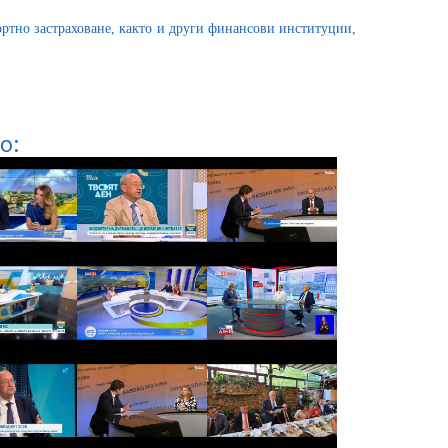
портно застраховане, както и други финансови институции,
о: