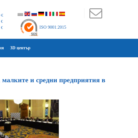
 €
 €
ISO 9001:2015
 €
ия
3D център
а малките и средни предприятия в