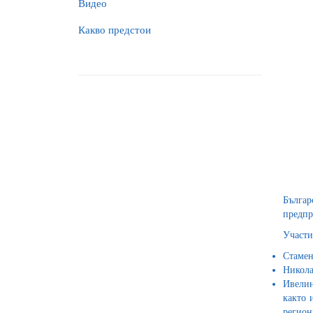
Видео
Какво предстои
Българ
предпр
Участи
Стамен
Никола
Ивелин
както 
регион