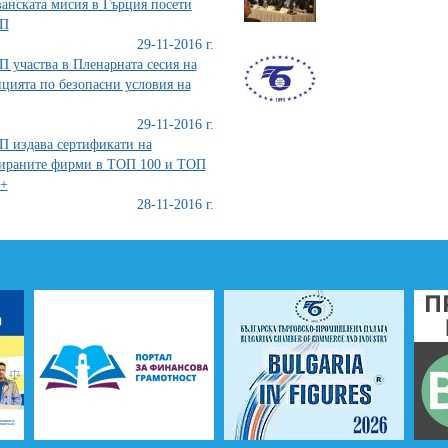
анската мисия в Гърция посети
П
29-11-2016 г.
 участва в Пленарната сесия на
цията по безопасни условия на
29-11-2016 г.
 издава сертификати на
ираните фирми в ТОП 100 и ТОП
0+
28-11-2016 г.