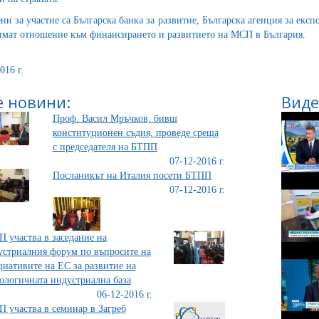
ни за участие са Българска банка за развитие, Българска агенция за екс
имат отношение към финансирането и развитието на МСП в България.
016 г.
 новини:
Виде
Проф. Васил Мръчков, бивш
конституционен съдия, проведе среща
с председателя на БТПП
07-12-2016 г.
Посланикът на Италия посети БТПП
07-12-2016 г.
 участва в заседание на
стриалния форум по въпросите на
иативите на ЕС за развитие на
ологичната индустриална база
06-12-2016 г.
 участва в семинар в Загреб