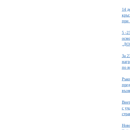
14 д
кръг
при
5 -2
осмо
„ДО
За 2
нагр
по в
Ръко
пред
възм
Виет
с уч
стра
Ново