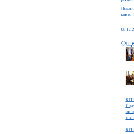
Покане
които 
08.12.2
Още
БТПП
Инду
иниц
техн
БТПП