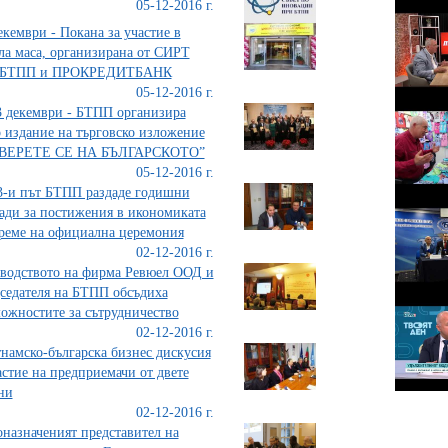
05-12-2016 г.
екември - Покана за участие в
ла маса, организирана от СИРТ
 БТПП и ПРОКРЕДИТБАНК
05-12-2016 г.
3 декември - БТПП организира
 издание на търговско изложение
ВЕРЕТЕ СЕ НА БЪЛГАРСКОТО”
05-12-2016 г.
3-и път БТПП раздаде годишни
ади за постижения в икономиката
реме на официална церемония
02-12-2016 г.
водството на фирма Ревюел ООД и
седателя на БТПП обсъдиха
ожностите за сътрудничество
02-12-2016 г.
намско-българска бизнес дискусия
астие на предприемачи от двете
ни
02-12-2016 г.
назначеният представител на