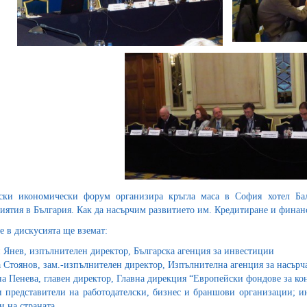
ски икономически форум организира кръгла маса в София хотел Бал
иятия в България. Как да насърчим развитието им. Кредитиране и финан
е в дискусията ще вземат:
 Янев, изпълнителен директор, Българска агенция за инвестиции
 Стоянов, зам.-изпълнителен директор, Изпълнителна агенция за насърч
а Пенева, главен директор, Главна дирекция “Европейски фондове за ко
и представители на работодателски, бизнес и браншови организации; и
и на страната.