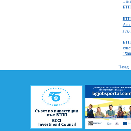
Тайв
БТП
БТПП
Аген
труд
БТПП
клас
150
Назад