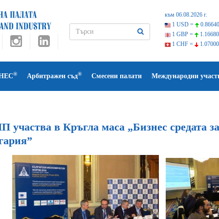
към 06.08.2026 г.
1 USD =
0.86640
1 GBP =
1.16680
1 CHF =
1.07000
®
®
НЕС
Арбитражен съд
Смесени палати
Международни участ
П участва в Кръгла маса „Бизнес средата з
гария”