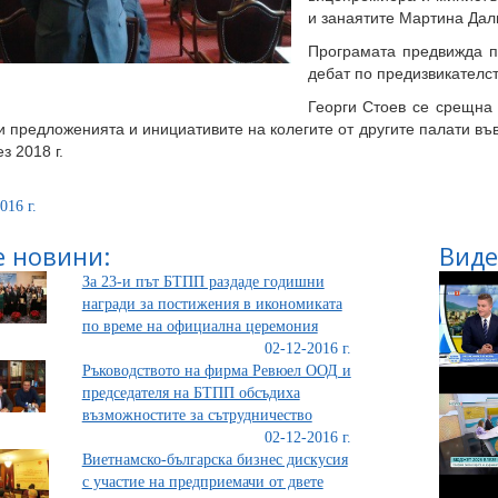
и занаятите Мартина Дал
Програмата предвижда п
дебат по предизвикателст
Георги Стоев се срещна
 предложенията и инициативите на колегите от другите палати във
з 2018 г.
016 г.
 новини:
Виде
За 23-и път БТПП раздаде годишни
награди за постижения в икономиката
по време на официална церемония
02-12-2016 г.
Ръководството на фирма Ревюел ООД и
председателя на БТПП обсъдиха
възможностите за сътрудничество
02-12-2016 г.
Виетнамско-българска бизнес дискусия
с участие на предприемачи от двете