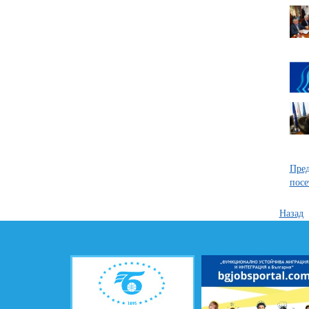
Пред
пос
Назад