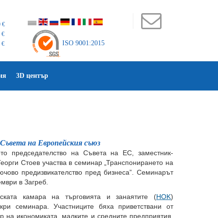
 €
 €
ISO 9001:2015
 €
ия
3D център
Съвета на Европейския съюз
то председателство на Съвета на ЕС, заместник-
еорги Стоев участва в семинар „Транспонирането на
ючово предизвикателство пред бизнеса”. Семинарът
ември в Загреб.
ската камара на търговията и занаятите (
HOK
)
кри семинара. Участниците бяха приветствани от
р на икономиката, малките и средните предприятия