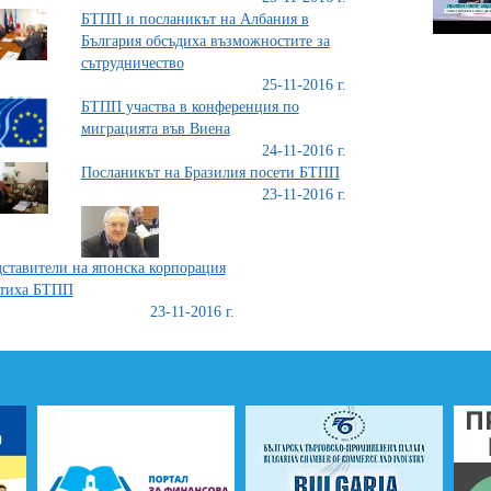
БТПП и посланикът на Албания в
България обсъдиха възможностите за
сътрудничество
25-11-2016 г.
БТПП участва в конференция по
миграцията във Виена
24-11-2016 г.
Посланикът на Бразилия посети БТПП
23-11-2016 г.
ставители на японска корпорация
етиха БТПП
23-11-2016 г.