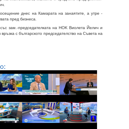
ич.
осещение днес на Камарата на занаятите, а утре -
вата пред бизнеса.
 със зам.-председателката на HOK Виолета Йелич и
 връзка с българското председателство на Съвета на
о: