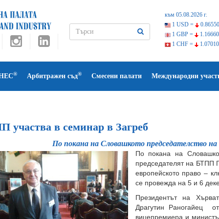
към 05.08.2026 г.
1 USD =
0.86550
1 GBP =
1.16660
1 CHF =
1.07010
®
®
НЕС
Арбитражен съд
Смесени палати
Международни участ
П участва в семинар в Загреб
По покана на Словашкото председателство на 
По покана на Словашко
председателят на БТПП Г
европейското право – кл
се провежда на 5 и 6 дек
Президентът на Хърват
Драгутин Раногайец от
вицепремиера и министъ