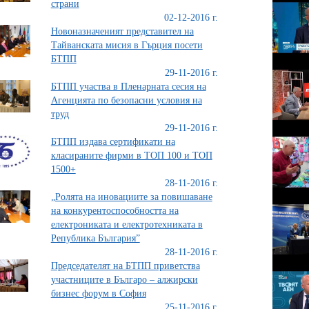
страни
02-12-2016 г.
Новоназначеният представител на
Тайванската мисия в Гърция посети
БТПП
29-11-2016 г.
БТПП участва в Пленарната сесия на
Агенцията по безопасни условия на
труд
29-11-2016 г.
БТПП издава сертификати на
класираните фирми в ТОП 100 и ТОП
1500+
28-11-2016 г.
„Ролята на иновациите за повишаване
на конкурентоспособността на
електрониката и електротехниката в
Република България”
28-11-2016 г.
Председателят на БТПП приветства
участниците в Българо – алжирски
бизнес форум в София
25-11-2016 г.