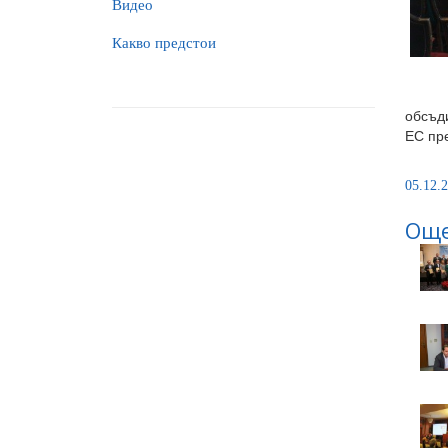
Видео
Какво предстои
обсъди
ЕС пре
05.12.2
Още