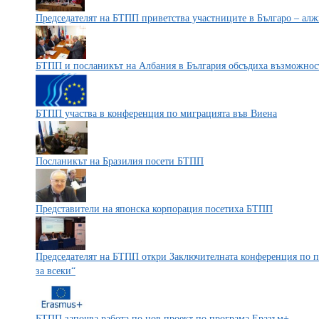
Председателят на БТПП приветства участниците в Българо – ал
БТПП и посланикът на Албания в България обсъдиха възможност
БТПП участва в конференция по миграцията във Виена
Посланикът на Бразилия посети БТПП
Представители на японска корпорация посетиха БТПП
Председателят на БТПП откри Заключителната конференция по п
за всеки“
БТПП започва работа по нов проект по програма Еразъм+