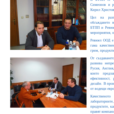
Симеонов и р
Кирил Христов
Цел на разг
обсъждането 
БТПП и Ревюе
мероприятия, 
Ревюел ООД е 
гама качестве
грим, продукти
От създаванет
развива непр
Русия, Англия
които предл
ефективност,
дизайн. В прои
от водещи евр
Качественот
лабораториите,
продуктите, к
правят компани