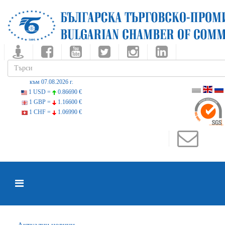
към 07.08.2026 г.
1 USD =
0.86690 €
1 GBP =
1.16600 €
1 CHF =
1.06990 €