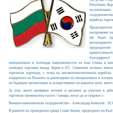
Република Кор
по-нататъшно
сътрудничеств
корейска търго
Представите
насърчаване н
ще бъдат ед
реализирането
председател
приветствен
благодарнос
инициативата и потвърди навременността на тази стъпка в кон
свободна търговия между Корея и ЕС. Симеонов изтъкна важно
търговски партньор, с оглед на високотехнологичната корейск
подкрепата на Палатата за реализиране на инициативата и изтъкн
на бъдещата организация за осъществяване на важните цели, които 
За тези, които проявяват интерес и желание да участват в дейн
търговско промишлена палата / камара, могат да се свържат с:
Външно-икономическо сътрудничество - Александър Божилов 02 811
В рамките на проведената среща Слави Бинев, председател на Бълг