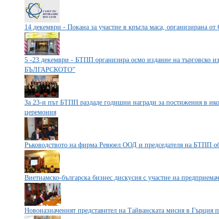
14 декември - Покана за участие в кръгла маса, организира
5 -23 декември - БТПП организира осмо издание на търговск
БЪЛГАРСКОТО”
За 23-и път БТПП раздаде годишни награди за постижения в ик
церемония
Ръководството на фирма Ревюел ООД и председателя на БТПП об
Виетнамско-българска бизнес дискусия с участие на предприемач
Новоназначеният представител на Тайванската мисия в Гърция 