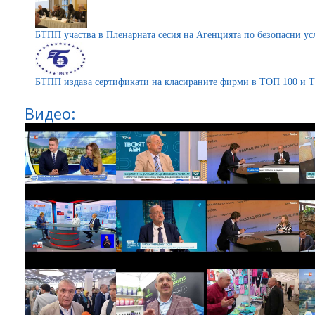
БТПП участва в Пленарната сесия на Агенцията по безопасни ус
БТПП издава сертификати на класираните фирми в ТОП 100 и 
Видео: