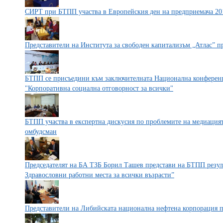
СИРТ при БТПП участва в Европейския ден на предприемача 201
Представители на Института за свободен капитализъм „Атлас” п
БТПП се присъедини към заключителната Национална конференц
"Корпоративна социална отговорност за всички"
БТПП участва в експертна дискусия по проблемите на медиацият
омбудсман
Председателят на БА ТЗБ Борил Ташев представи на БТПП резулт
Здравословни работни места за всички възрасти”
Представители на Либийската национална нефтена корпорация 