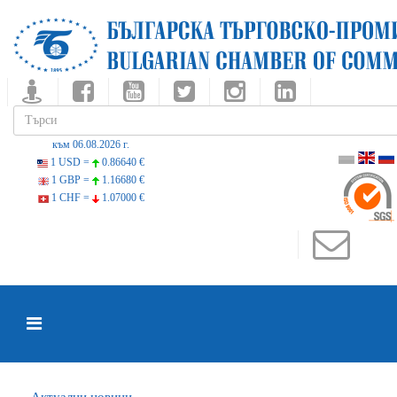
към 06.08.2026 г.
1 USD =
0.86640 €
1 GBP =
1.16680 €
1 CHF =
1.07000 €