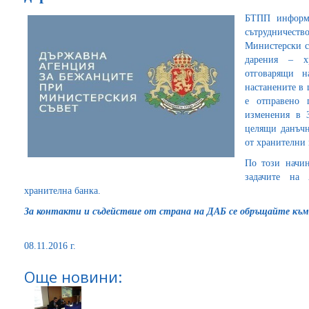
БТПП информи
сътрудничеств
Министерски с
дарения – х
отговарящи н
настанените в
е отправено 
изменения в З
целящи данъчн
от хранителни
По този начи
задачите на 
хранителна банка.
За контакти и съдействие от страна на ДАБ се обръщайте към 
08.11.2016 г.
Още новини: