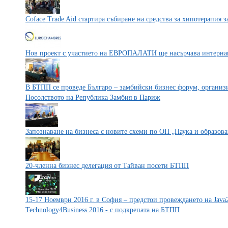
Coface Trade Aid стартира събиране на средства за хипотерапия з
Нов проект с участието на ЕВРОПАЛАТИ ще насърчава интерна
В БТПП се проведе Българо – замбийски бизнес форум, организир
Посолството на Република Замбия в Париж
Запознаване на бизнеса с новите схеми по ОП „Наука и образова
20-членна бизнес делегация от Тайван посети БТПП
15-17 Ноември 2016 г. в София – предстои провеждането на Java2
Technology4Business 2016 - с подкрепата на БТПП