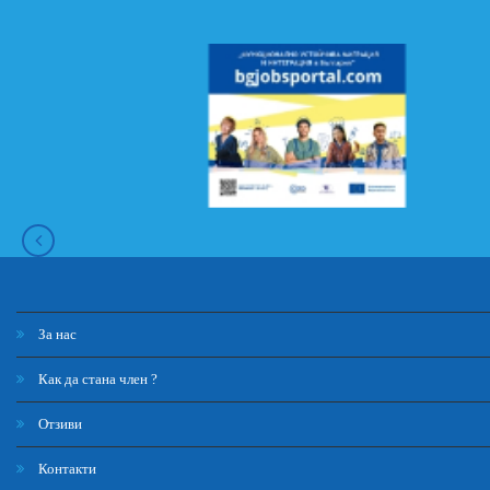
За нас
Как да стана член ?
Отзиви
Контакти