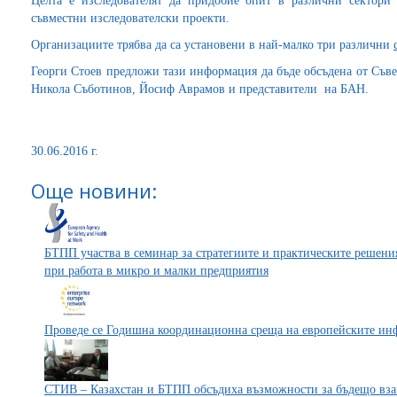
Целта е изследователят да придобие опит в различни сектори
съвместни изследователски проекти.
Организациите трябва да са установени в най-малко три различни
Георги Стоев предложи тази информация да бъде обсъдена от Съв
Никола Съботинов, Йосиф Аврамов и представители на БАН.
30.06.2016 г.
Още новини:
БТПП участва в семинар за стратегиите и практическите решения
при работа в микро и малки предприятия
Проведе се Годишна координационна среща на европейските и
СТИВ – Казахстан и БТПП обсъдиха възможности за бъдещо вз