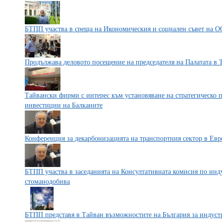
БТПП участва в среща на Икономическия и социален съвет на 
Продължава деловото посещение на председателя на Палатата в 
Тайвански фирми с интерес към установяване на стратегическо 
инвестиции на Балканите
Конференция за декарбонизацията на транспортния сектор в Евр
БТПП участва в заседанията на Консултативната комисия по инд
стоманодобива
БТПП представя в Тайван възможностите на България за индуст