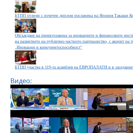
БТПП отличи с почетен диплом посланика на Япония Такаши К
Обсъждане на проектозакона за иновациите и финансовите инстр
на развитието на публично-частното партньорство, с акцент на т
„Иновации и конкурентоспособност“
БТПП участва в 119-та асамблея на ЕВРОПАЛАТИ и в заседаниет
Видео: