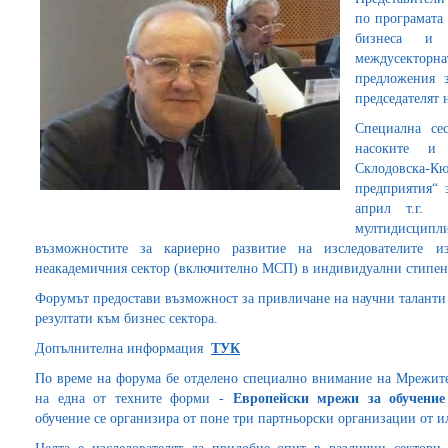
по програмата
бизнеса и 
междусектор
предложения з
председателят 
Специална се
насоките и 
Склодовска-Кю
предприятия“ 
април т.г.
мултидисцип
възможностите за кариерно развитие на изследователите и
неакадемичния сектор (включително МСП) в индивидуални стипенд
Форумът предостави възможност за привличане на научни таланти 
резултати към бизнес сектора.
Допълнителна информация
ТУК
По време на форума бе отделено специално внимание на Мрежите
на една от техните форми -
Европейски мрежи за обучени
обучение се организира от поне три партньорски организации от и