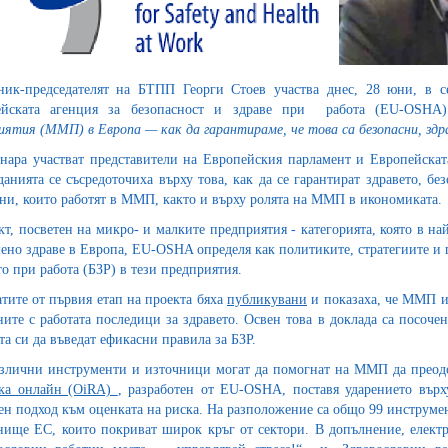
ник-председателят на БТПП Георги Стоев участва днес, 28 юни, в 
ейската агенция за безопасност и здраве при работа (EU-OSHA
иятия (ММП) в Европа — как да гарантираме, че това са безопасни, здр
нара участват представители на Европейския парламент и Европейскат
анията се съсредоточиха върху това, как да се гарантират здравето, б
ни, които работят в ММП, както и върху ролята на ММП в икономиката.
кт, посветен на микро- и малките предприятия - категорията, която в н
ено здраве в Европа, ЕU-OSHA определя как политиките, стратегиите и 
то при работа (БЗР) в тези предприятия.
атите от първия етап на проекта бяха
публикувани
и показаха, че ММП и
ните с работата последици за здравето. Освен това в доклада са посоч
та си да въведат ефикасни правила за БЗР.
злични инструменти и източници могат да помогнат на ММП да преод
ска онлайн (OiRA)
, разработен от ЕU-OSHA, поставя ударението вър
ен подход към оценката на риска. На разположение са общо 99 инструмен
нище ЕС, които покриват широк кръг от сектори. В допълнение, елект