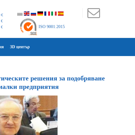
 €
 €
ISO 9001:2015
 €
ия
3D център
тическите решения за подобряване
 малки предприятия