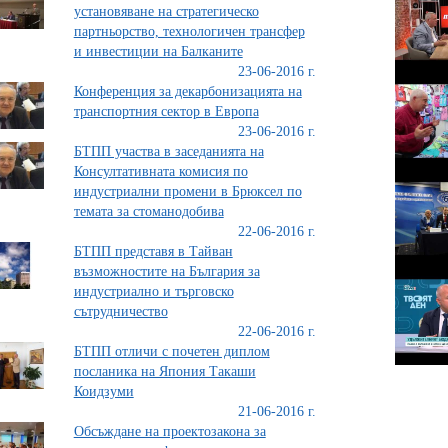
установяване на стратегическо
партньорство, технологичен трансфер
и инвестиции на Балканите
23-06-2016 г.
Конференция за декарбонизацията на
транспортния сектор в Европа
23-06-2016 г.
БТПП участва в заседанията на
Консултативната комисия по
индустриални промени в Брюксел по
темата за стоманодобива
22-06-2016 г.
БТПП представя в Тайван
възможностите на България за
индустриално и търговско
сътрудничество
22-06-2016 г.
БТПП отличи с почетен диплом
посланика на Япония Такаши
Коидзуми
21-06-2016 г.
Обсъждане на проектозакона за