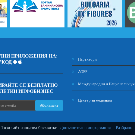
ЛНИ ПРИЛОЖЕНИЯ НА:
Партньори
РКОД
АОБР
Международни и Национални уч
РАЙТЕ СЕ БЕЗПЛАТНО
ЮЛЕТИН ИНФОБИЗНЕС
Център за медиация
Абонамент
Този сайт използва бисквитки.
Допълнителна информация.
-
Разбрано
.