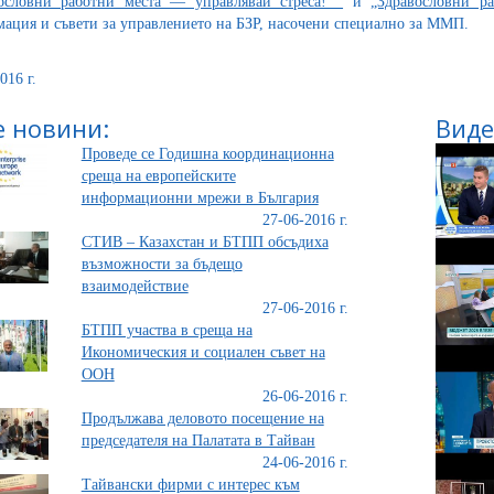
ословни работни места — управлявай стреса!“
и
„Здравословни р
ация и съвети за управлението на БЗР, насочени специално за ММП.
016 г.
 новини:
Виде
Проведе се Годишна координационна
среща на европейските
информационни мрежи в България
27-06-2016 г.
СТИВ – Казахстан и БТПП обсъдиха
възможности за бъдещо
взаимодействие
27-06-2016 г.
БТПП участва в среща на
Икономическия и социален съвет на
ООН
26-06-2016 г.
Продължава деловото посещение на
председателя на Палатата в Тайван
24-06-2016 г.
Тайвански фирми с интерес към