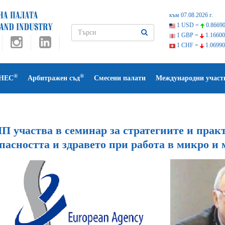
към 07.08.2026 г.
1 USD =
0.86690
1 GBP =
1.16600
1 CHF =
1.06990
®
®
НЕС
Арбитражен съд
Смесени палати
Международни участ
П участва в семинар за стратегиите и прак
опасността и здравето при работа в микро и