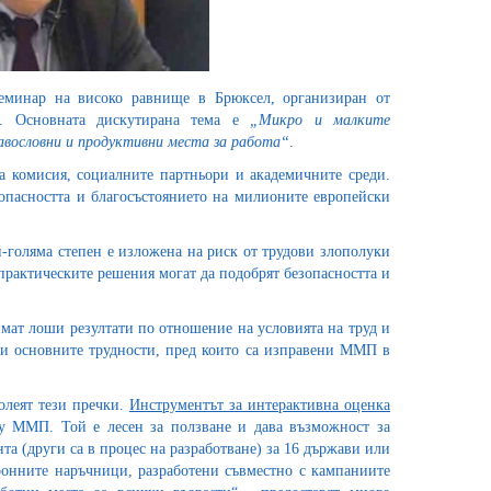
семинар на високо равнище в Брюксел, организиран от
). Основната дискутирана тема е
„Микро и малките
авословни и продуктивни места за работа“
.
а комисия, социалните партньори и академичните среди.
езопасността и благосъстоянието на милионите европейски
ай-голяма степен е изложена на риск от трудови злополуки
практическите решения могат да подобрят безопасността и
мат лоши резултати по отношение на условията на труд и
ени основните трудности, пред които са изправени ММП в
олеят тези пречки.
Инструментът за интерактивна оценка
ху ММП. Той е лесен за ползване и дава възможност за
та (други са в процес на разработване) за 16 държави или
ронните наръчници, разработени съвместно с кампаниите