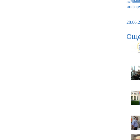
„Здрав
информ
28.06.2
Още