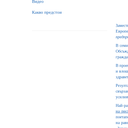
Видео
Какво предстои
Замест
Европ
предпр
В семи
Обсъжд
гражда
В прое
и влош
здраве
Резулт
свърза
усилия
Най-ра
на ри
поетап
на рав