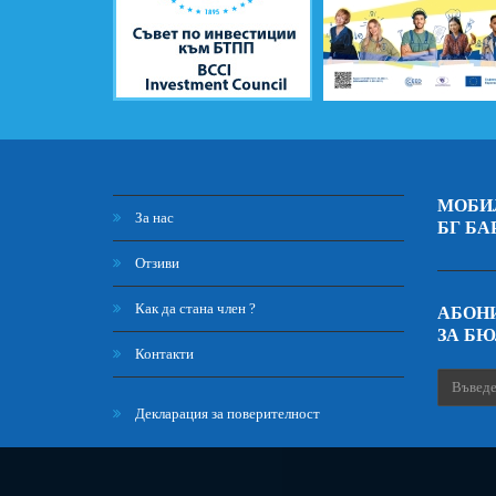
МОБИ
За нас
БГ БА
Отзиви
Как да стана член ?
АБОНИ
ЗА Б
Контакти
Декларация за поверителност