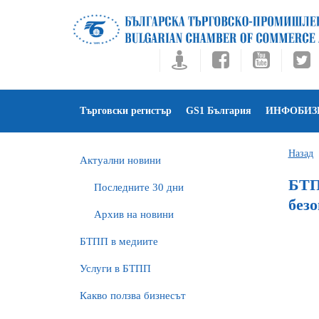
Търговски регистър
GS1 България
ИНФОБИЗ
Назад
Актуални новини
БТП
Последните 30 дни
без
Архив на новини
БTПП в медиите
Услуги в БТПП
Какво ползва бизнесът