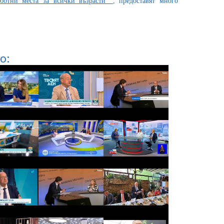
аботни места за всички възрасти“
, предоставят много
о: