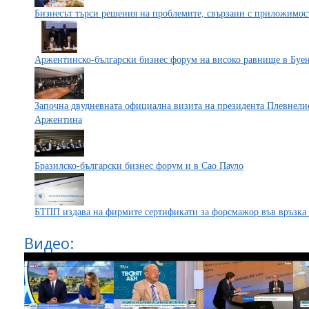
Бизнесът търси решения на проблемите, свързани с приложимост
Аржентинско-български бизнес форум на високо равнище в Буе
Започна двудневната официална визита на президента Плевнели
Аржентина
Бразилско-български бизнес форум и в Сао Пауло
БТПП издава на фирмите сертификати за форсмажор във връзка с
Видео: