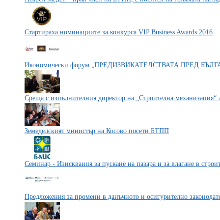
Стартираха номинациите за конкурса VIP Business Awards 2016
Икономически форум „ПРЕДИЗВИКАТЕЛСТВАТА ПРЕД БЪЛ
Среща с изпълнителния директор на „Строителна механизация“
Земеделският министър на Косово посети БТПП
Семинар - Изисквания за пускане на пазара и за влагане в строит
Предложения за промени в данъчното и осигурително законодат