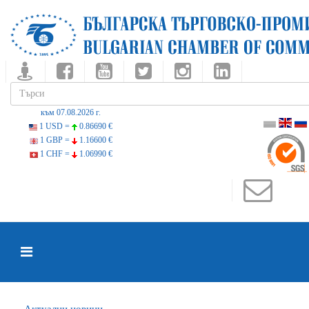
към 07.08.2026 г.
1 USD =
0.86690 €
1 GBP =
1.16600 €
1 CHF =
1.06990 €