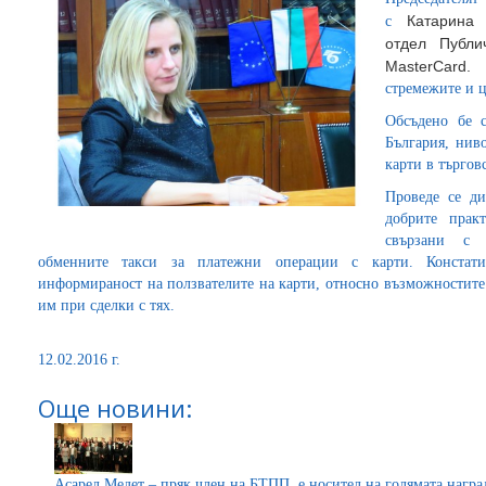
Катaрина 
с
отдел Публи
MasterCard
стремежите и ц
Обсъдено бе с
България, нив
карти в търгов
Проведе се ди
добрите прак
свързани с е
обменните такси за платежни операции с карти. Констати
информираност на ползвателите на карти, относно възможностите
им при сделки с тях.
12.02.2016 г.
Още новини:
Асарел Медет – пряк член на БТПП, е носител на голямата награ