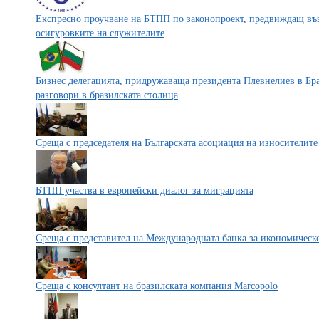
Експресно проучване на БТПП по законопроект, предвиждащ въз
осигуровките на служителите
Бизнес делегацията, придружаваща президента Плевнелиев в Бр
разговори в бразилската столица
Среща с председателя на Българската асоциация на износителите
БТПП участва в европейски диалог за миграцията
Среща с представител на Международната банка за икономическ
Среща с консултант на бразилската компания Marcopolo