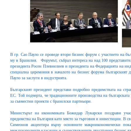
В гр. Сао Пауло се проведе втори бизнес форум с участието на бъ
му в Бразилия. Форумът, събрал интереса на над 100 представител
президента Росен Плевнелиев и президента на Федерацията на инд
специална церемония в началото на бизнес форума българският д
Пауло за заслуги в индустрията.
Българският президент представи подробно предимствата на стра
ЕС. Той подчерта, че традиционните производства на българскат
за съвместни проекти с бразилски партньори.
Министърът на икономиката Божидар Лукарски поздрави учас
предимства на България като място за търговия и инвестиции. В с
Симеонов акцентира върху основните макроикономически показ
международните класации и съществуващите двустранни бизнес в