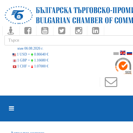
към 06.08.2026 г.
1 USD =
0.86640 €
1 GBP =
1.16680 €
1 CHF =
1.07000 €