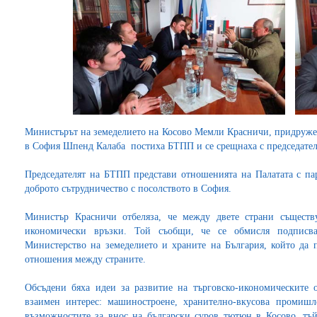
Министърът на земеделието на Косово Мемли Красничи, придружен
в София Шпенд Калаба постиха БТПП и се срещнаха с председател
Председателят на БТПП представи отношенията на Палатата с па
доброто сътрудничество с посолството в София.
Министър Красничи отбеляза, че между двете страни съществ
икономически връзки. Той съобщи, че се обмисля подписва
Министерство на земеделието и храните на България, който да 
отношения между страните.
Обсъдени бяха идеи за развитие на търговско-икономическите 
взаимен интерес: машиностроене, хранително-вкусова промишле
възможностите за внос на български суров тютюн в Косово, тъй 