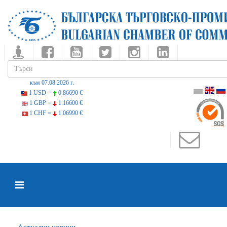
към 07.08.2026 г.
1 USD =
0.86690 €
1 GBP =
1.16600 €
1 CHF =
1.06990 €