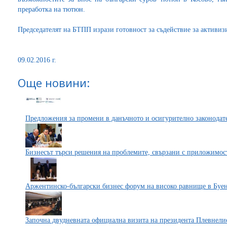
преработка на тютюн.
Председателят на БТПП изрази готовност за съдействие за активи
09.02.2016 г.
Още новини:
Предложения за промени в данъчното и осигурително законодат
Бизнесът търси решения на проблемите, свързани с приложимост
Аржентинско-български бизнес форум на високо равнище в Буе
Започна двудневната официална визита на президента Плевнели