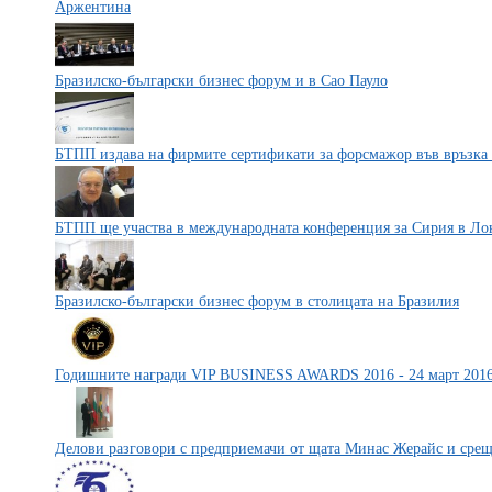
Аржентина
Бразилско-български бизнес форум и в Сао Пауло
БТПП издава на фирмите сертификати за форсмажор във връзка с
БТПП ще участва в международната конференция за Сирия в Ло
Бразилско-български бизнес форум в столицата на Бразилия
Годишните награди VIP BUSINESS AWARDS 2016 - 24 март 2016 
Делови разговори с предприемачи от щата Минас Жерайс и срещ