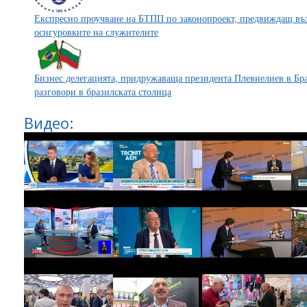
Експресно проучване на БТПП по законопроект, предвиждащ въз
осигуровките на служителите
Бизнес делегацията, придружаваща президента Плевнелиев в Бр
разговори в бразилската столица
Видео: