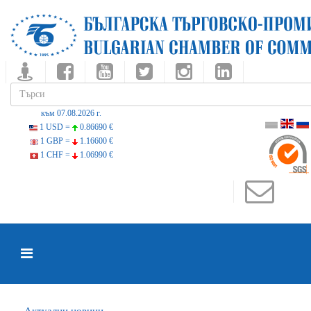
към 07.08.2026 г.
1 USD =
0.86690 €
1 GBP =
1.16600 €
1 CHF =
1.06990 €