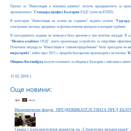
Призът за "Инвестиция в човешки капитал" получи предприятието за произ
промишленост "
Стандард профил България
ЕАД" (член на БТПП).
В категория "Инвестиция на зелено на годината" журито отличи "
Уудуърд
електронни системи, предимно за фотоволтаични централи и вятърни турбини.
В тазгодишното издание на конкурса бяха връчени и три почетни награди. В к
"
Мелиса клаймът
ООД", която произвежда устройство за енергийно ефективн
Почетната награда за "Инвестиция в сливане/придобиване" беше присъдена на а
индъстрийз
”, който през 2015 г. придоби българския производител на плочки "
К
Община Костинброд
получи отличието за община в България с най-много инвес
11.02.2016 г.
Още новини:
Икономически форум „ПРЕДИЗВИКАТЕЛСТВАТА ПРЕД БЪЛ
Среща с изпълнителния директор на „Строителна механизация“