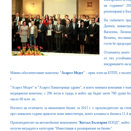
на годината“ 20
реализирани в Бъл
На събитието при
Дончев, министр
Василева, Лилян
Везиева, посланиц
гости бе председ
Отличията, които 
от тях устойчиви
внедряването на в
Минно-обогатителният комплекс "
Асарел Медет
" – пряк член на БТПП, е носите
г.
"Асарел Медет" и "Асарел Панагюрище здраве", в която минната компания е мажо
медицински комплекс с 296 легла в града, в който ще бъдат заети 700 души бо
около 60 млн. лв.
Носител на отличието за иновативен бизнес за 2015 г. е производителят на стен
през миналата година привлече нови инвеститори, които вложиха в бизнеса 11.4 м
Производителят на автомобилни компоненти "
Костал България
ЕООД
"
, който
получи наградата в категория "Инвестиция в разширяване на бизнес".