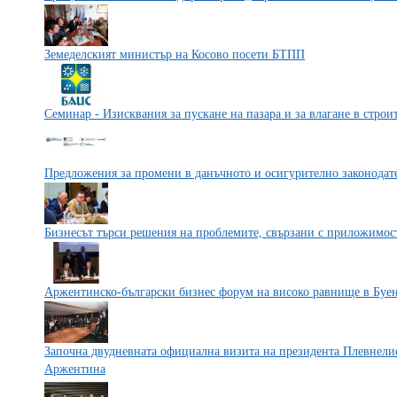
Земеделският министър на Косово посети БТПП
Семинар - Изисквания за пускане на пазара и за влагане в строит
Предложения за промени в данъчното и осигурително законодат
Бизнесът търси решения на проблемите, свързани с приложимост
Аржентинско-български бизнес форум на високо равнище в Буе
Започна двудневната официална визита на президента Плевнели
Аржентина