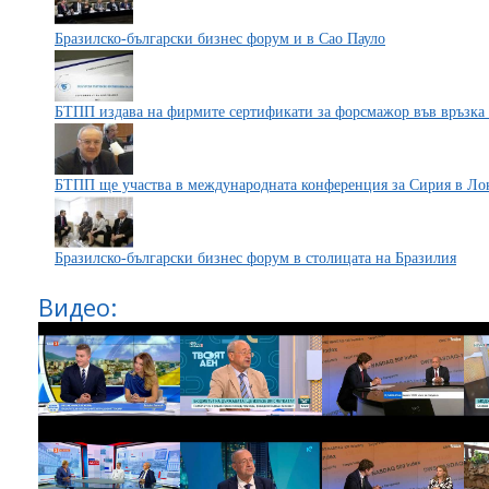
Бразилско-български бизнес форум и в Сао Пауло
БТПП издава на фирмите сертификати за форсмажор във връзка с
БТПП ще участва в международната конференция за Сирия в Ло
Бразилско-български бизнес форум в столицата на Бразилия
Видео: