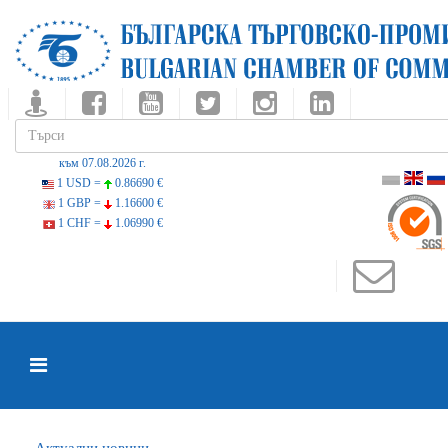
към 07.08.2026 г.
1 USD =
0.86690 €
1 GBP =
1.16600 €
1 CHF =
1.06990 €