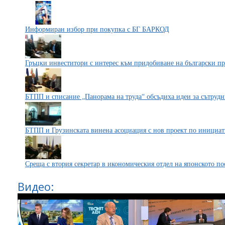
Информиран избор при покупка с БГ БАРКОД
Гръцки инвеститори с интерес към придобиване на български п
БТПП и списание „Панорама на труда“ обсъдиха идеи за сътрудн
БТПП и Грузинската винена асоциация с нов проект по инициатив
Среща с втория секретар в икономическия отдел на японското по
Видео: