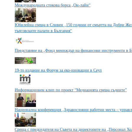
Международната стокова борса „Он-лайн“
Юбилейна среща в Сливен „150 години от смъртта на Добри Желя
търговските палати в България“
Представяне на „Фонд мениждър на финансови инструменти в Б
19-то издание на Форум за еко-иновации в Сеул
Информационен клип по проект “Медиацията среща съдиите”
Национална конференция „Здравословни работни места – управл
Среща с председателя на Съвета на директорите на „Персонал Х