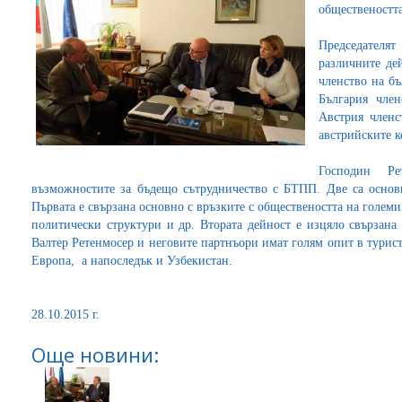
обществеността
Председателя
различните де
членство на бъ
България чле
Австрия членс
австрийските 
Господин Ре
възможностите за бъдещо сътрудничество с БТПП. Две са основн
Първата е свързана основно с връзките с обществеността на голем
политически структури и др. Втората дейност е изцяло свързана
Валтер Ретенмосер и неговите партнъори имат голям опит в турис
Европа, а напоследък и Узбекистан.
28.10.2015 г.
Още новини: