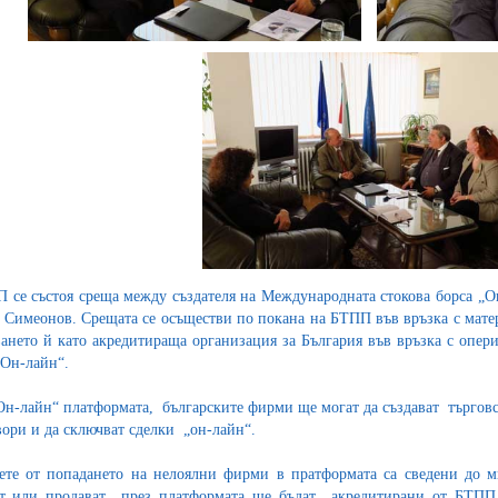
 се състоя среща между създателя на Международната стокова борса 
 Симеонов. Срещата се осъществи по покана на БТПП във връзка с матер
ането й като акредитираща организация за България във връзка с опер
„Он-лайн“.
Он-лайн“ платформата, българските фирми ще могат да създават търговс
ори и да сключват сделки „он-лайн“.
ете от попадането на нелоялни фирми в пратформата са сведени до 
т или продават през платформата ще бъдат акредитирани от БТПП.