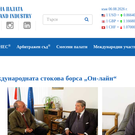
към 06.08.2026 г.
1 USD =
0.86640
1 GBP =
1.16680
1 CHF =
1.07000
®
®
НЕС
Арбитражен съд
Смесени палати
Международни участ
дународната стокова борса „Он-лайн“