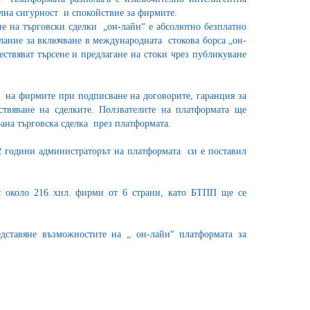
лна сигурност и спокойствие за фирмите.
не на търговски сделки „он-лайн“ е абсолютно безплатно
елание за включване в международната стокова борса „он-
ствяват търсене и предлагане на стоки чрез публикуване
на фирмите при подписване на договорите, гаранция за
ствяване на сделките. Ползвателите на платформата ще
рана търговска сделка през платформата.
2 години администраторът на платформата си е поставил
с около 216 хил. фирми от 6 страни, като БТПП ще се
.
дставяне възможностите на „ он-лайн“ платформата за