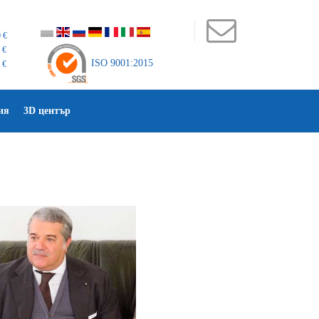
 €
 €
ISO 9001:2015
 €
ия
3D център