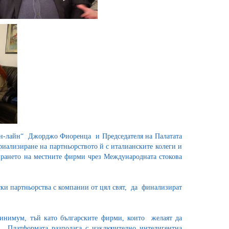
„Он-лайн“ Джорджо Фиоренца и Председателя на Палатата
иализиране на партньорството й с италианските колеги и
ирането на местните фирми чрез Международната стокова
ки партньорства с компании от цял свят, да финализират
минимум, тъй като българските фирми, които желаят да
 Платформата разполага с изключително интелигентна