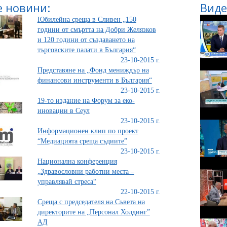
 новини:
Виде
Юбилейна среща в Сливен „150
години от смъртта на Добри Желязков
и 120 години от създаването на
търговските палати в България“
23-10-2015 г.
Представяне на „Фонд мениждър на
финансови инструменти в България“
23-10-2015 г.
19-то издание на Форум за еко-
иновации в Сеул
23-10-2015 г.
Информационен клип по проект
“Медиацията среща съдиите”
23-10-2015 г.
Национална конференция
„Здравословни работни места –
управлявай стреса“
22-10-2015 г.
Среща с председателя на Съвета на
директорите на „Персонал Холдинг”
АД