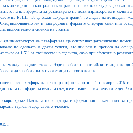
а за мониторинг и контрол на контрагентите, която осигурява допълните
ването на платформата за реализиране на нови партньорства и сключва
новете на БТПП. За да бъдат „акредитирани“, те следва да потвърдят ж
 След включването им в платформата, фирмите оперират сами или осъще
рта, включително и снимки на стоката.
 администраторът на платформата ще осигуряват допълнително помощ 
вяване на сделката и други услуги, възникнали в процеса на осъще
ат такса от 1.5% от стойността на сделката, само при ефективно реализи
нта международната стокова борса работи на английски език, като до 
 борсата да заработи на всички езици на ползвателите.
ането чрез платформата стартира официално от 1 ноември 2015 г. 
дини към платформата веднага след изчистване на техническите детайли
-скоро време Палатата ще стартира информационна кампания за пре
ародна търговия сред своите членове.
015 г.