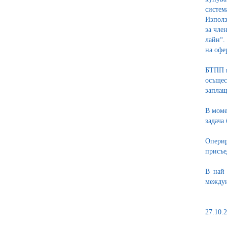
систем
Използ
за чле
лайн“.
на офе
БТПП и
осъщес
заплащ
В моме
задача
Оперир
присъе
В най 
междун
27.10.2