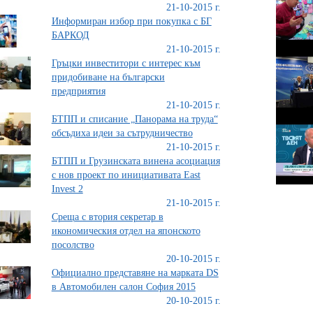
21-10-2015 г.
Информиран избор при покупка с БГ
БАРКОД
21-10-2015 г.
Гръцки инвеститори с интерес към
придобиване на български
предприятия
21-10-2015 г.
БТПП и списание „Панорама на труда“
обсъдиха идеи за сътрудничество
21-10-2015 г.
БТПП и Грузинската винена асоциация
с нов проект по инициативата East
Invest 2
21-10-2015 г.
Среща с втория секретар в
икономическия отдел на японското
посолство
20-10-2015 г.
Официално представяне на марката DS
в Автомобилен салон София 2015
20-10-2015 г.