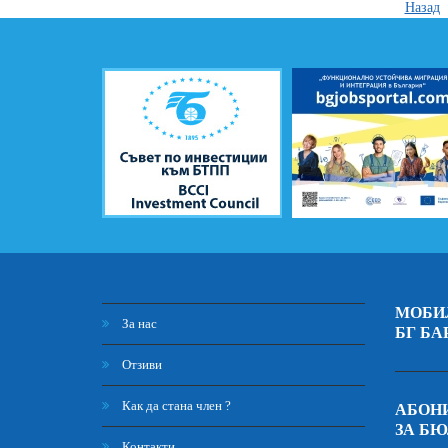
Назад
МОБИ
За нас
БГ БА
Отзиви
Как да стана член ?
АБОНИ
ЗА Б
Контакти