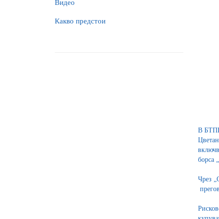
Видео
Какво предстои
В БТПП
Цветан
включв
борса 
Чрез „
прегов
Рисков
купува