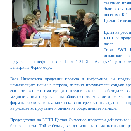
съветник прав
българския кл
посетиха БТПП
Цветан Симео
Целта на работ
БТПП и предст
пазар.
Тотал Е&П Б
испанската Р
проучване на нефт и газ в „Блок 1-21 Хан Аспарух”, разполо
България в Черно море.
Вася Николовска представи проекта и информира, че предви
намаляващите цени на петрола, първият проучвателен сондаж вр
екип от експерти има срещи с представители на работодателски
медиите с цел проучване на общественото мнение и очаквания
фирмата включва консултации със заинтересованите страни на на
на рисковете, проучване и оценка на обществените нагласи.
Председателят на БТПП Цветан Симеонов представи дейностите 
бизнес анкета. Той отбеляза, че до момента няма негативни 