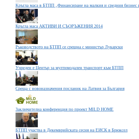
Kръгла маса в БТПП „Финансиране на малкия и средния бизнес 
Кръгла маса АКТИВИ И СЪОРЪЖЕНИЯ 2014
Ръководството на БТПП се срещна с министър Лукарски
Учреден е Център за мултимодален транспорт към БТПП
Среща с новоназначения посланик на Латвия за България
Заключителна конференция по проект MILD HOME
БТПП участва в Декемврийската сесия на ЕИСК в Брюксел