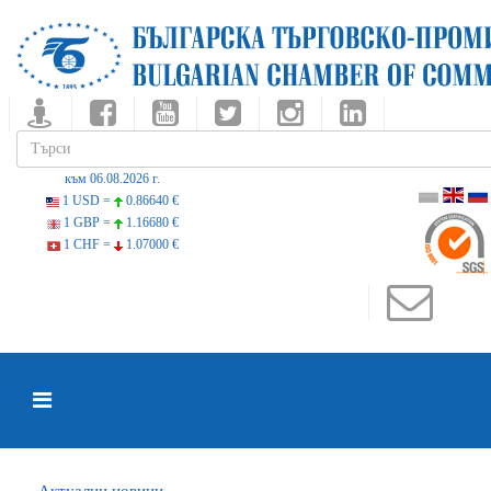
към 06.08.2026 г.
1 USD =
0.86640 €
1 GBP =
1.16680 €
1 CHF =
1.07000 €