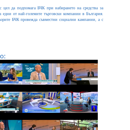
 с цел да подпомага БЧК при набирането на средства за
 едни от най-големите търговски компании в България.
ьорите БЧК провежда съвместни социални кампании, а с
о: