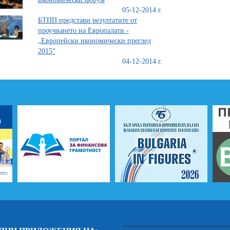
05-12-2014 г.
БТПП представи резултатите от
проучването на Европалати -
„Европейски икономически преглед
2015“
04-12-2014 г.