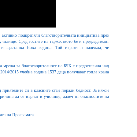
, активно подкрепяли благотворителната инициатива през
 училище. Сред гостите на тържеството бе и председателят
и щастлива Нова година. Той изрази и надежда, че
а мрежа за благотворителност на БЧК е предоставила над
 2014/2015 учебна година 1537 деца получават топла храна
 приятелите си в класните стаи поради бедност. За някои
причина да се върнат в училище, далеч от опасностите на
цата на Програмата.