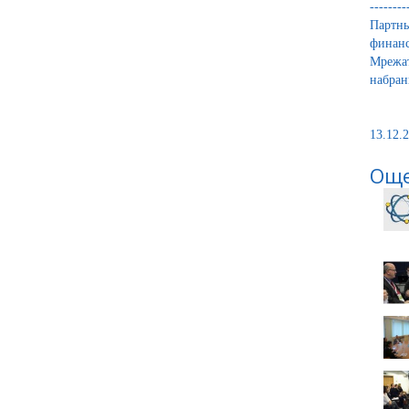
--------
Партнь
финанс
Мрежат
набран
13.12.2
Още