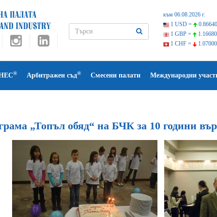
към 06.08.2026 г.
1 USD =
0.86640
1 GBP =
1.16680
1 CHF =
1.07000
®
®
НЕС
Арбитражен съд
Смесени палати
Международни участ
рама „Топъл обяд“ на БЧК за 10 години вър