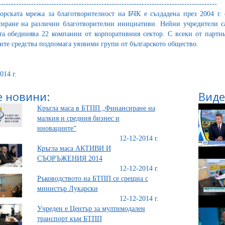
---------------------------------------------------------------------------------------
орската мрежа за благотворителност на БЧК е създадена през 2004 г.
иране на различни благотворителни инициативи. Нейни учредители са
а обединява 22 компании от корпоративния сектор. С всеки от партн
ите средства подпомага уязвими групи от българското общество.
014 г.
 новини:
Виде
Kръгла маса в БТПП „Финансиране на
малкия и средния бизнес и
иновациите“
12-12-2014 г.
Кръгла маса АКТИВИ И
СЪОРЪЖЕНИЯ 2014
12-12-2014 г.
Ръководството на БТПП се срещна с
министър Лукарски
12-12-2014 г.
Учреден е Център за мултимодален
транспорт към БТПП