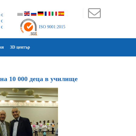
 €
 €
ISO 9001:2015
 €
ия
3D център
на 10 000 деца в училище