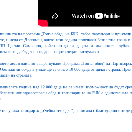
ишнината на програма „Топъл обяд“ на БЧК събра партньори и приятели
те, и деца от Драгоман, които тази година получават безплатна храна в
ПП Цветан Симеонов, който поздрави децата и им пожела хубава 
иемачите да бъдат по-щедри, защото децата заслужават.
воето десетгодишно съществуване Програма „Топъл обяд“ на Партньорск
0 безплатни обяда в училище за близо 10 000 деца от цялата страна. През
бласти на страната.
зминалата година над 12 000 деца не са имали възможност да бъдат сред
 безплатният здравословен обяд в трапезариите на БЧК е единствената 
а.
е получиха за подарък „Учебна тетрадка“, изписана с благодарност от де