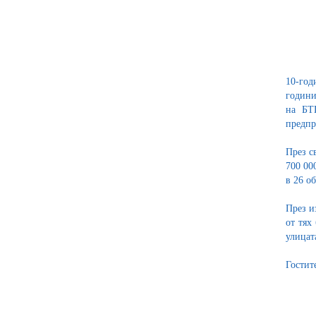
10-год
години
на БТ
предпр
През с
700 00
в 26 о
През и
от тях
улицат
Гостит