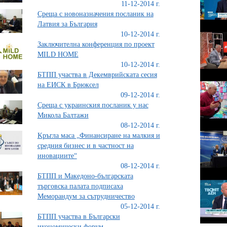
11-12-2014 г.
Среща с новоназначения посланик на
Латвия за България
10-12-2014 г.
Заключителна конференция по проект
MILD HOME
10-12-2014 г.
БТПП участва в Декемврийската сесия
на ЕИСК в Брюксел
09-12-2014 г.
Среща с украинския посланик у нас
Микола Балтажи
08-12-2014 г.
Kръгла маса „Финансиране на малкия и
средния бизнес и в частност на
иновациите“
08-12-2014 г.
БТПП и Македоно-българската
търговска палата подписаха
Меморандум за сътрудничество
05-12-2014 г.
БТПП участва в Български
икономически форум