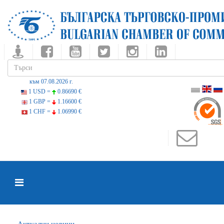
към 07.08.2026 г.
1 USD =
0.86690 €
1 GBP =
1.16600 €
1 CHF =
1.06990 €