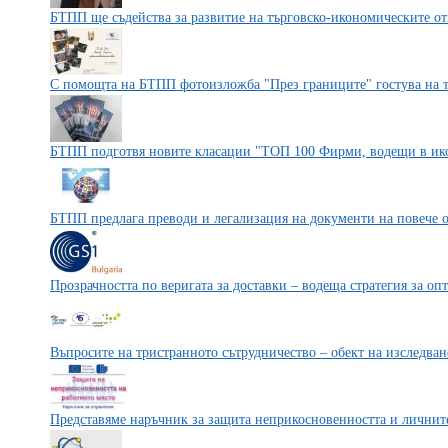
БТПП ще съдейства за развитие на търговско-икономическите о
С помощта на БТПП фотоизложба "През границите" гостува на 
БТПП подготвя новите класации "ТОП 100 Фирми, водещи в ико
БТПП предлага преводи и легализация на документи на повече о
Прозрачността по веригата за доставки – водеща стратегия за оп
Въпросите на тристранното сътрудничество – обект на изследва
Представяме наръчник за защита неприкосновенността и личнит