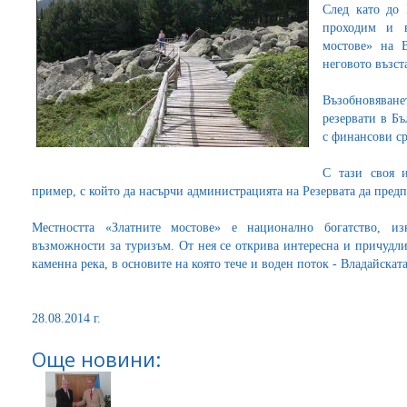
След като до
проходим и в
мостове» на 
неговото възст
Възобновяван
резервати в Б
с финансови ср
С тази своя 
пример, с който да насърчи администрацията на Резервата да пред
Местността «Златните мостове» е национално богатство, и
възможности за туризъм. От нея се открива интересна и причудл
каменна река, в основите на която тече и воден поток - Владайската
28.08.2014 г.
Още новини: