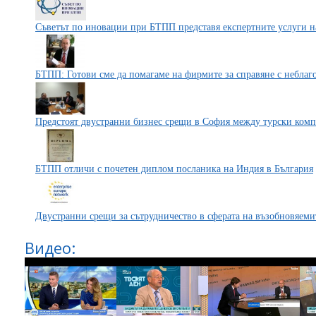
Съветът по иновации при БТПП представя експертните услуги на 
БТПП: Готови сме да помагаме на фирмите за справяне с неблаг
Предстоят двустранни бизнес срещи в София между турски ко
БТПП отличи с почетен диплом посланика на Индия в България
Двустранни срещи за сътрудничество в сферата на възобновяем
Видео: