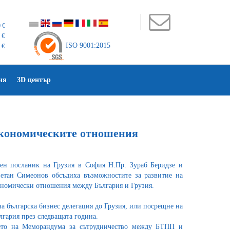
 €
 €
ISO 9001:2015
 €
ия
3D център
икономическите отношения
н посланик на Грузия в София Н.Пр. Зураб Беридзе и
етан Симеонов обсъдиха възможностите за развитие на
ономически отношения между България и Грузия.
а българска бизнес делегация до Грузия, или посрещне на
гария през следващата година.
ето на Меморандума за сътрудничество между БТПП и