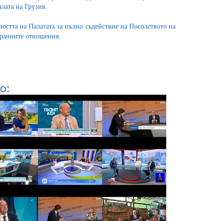
лата на Грузия.
ността на Палатата за пълно съдействие на Посолството на
странните отношения.
о: