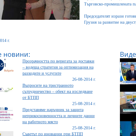
Търговско-промишлената па
Председателят изрази готов
Грузия за развитие на дву
014 г.
 новини:
Виде
Прозрачността по веригата за доставки
– водеща стратегия за оптимизация на
разходите и услугите
26-08-2014 г.
Въпросите на тристранното
сътрудничество – обект на изследване
от БТПП
25-08-2014 г.
Представяме наръчник за защита
неприкосновенността и личните данни
на работното място
25-08-2014 г.
Съветът по иновации при БТПП