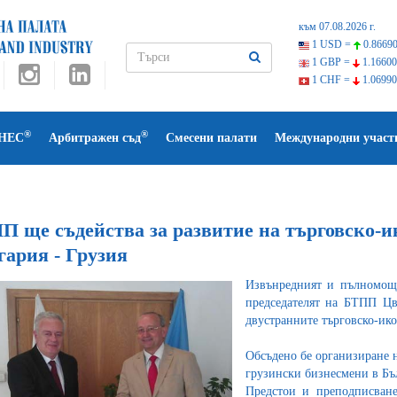
към 07.08.2026 г.
1 USD =
0.86690
1 GBP =
1.16600
1 CHF =
1.06990
®
®
НЕС
Арбитражен съд
Смесени палати
Международни участ
П ще съдейства за развитие на търговско-
гария - Грузия
Извънредният и пълномоще
председателят на БТПП Цв
двустранните търговско-ик
Обсъдено бе организиране н
грузински бизнесмени в Бъл
Предстои и преподписван