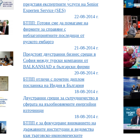
представя експертните услуги на Senior
Experten Service (SES)
22-08-2014 г.
БТПП: Готови сме да помагаме на
фирмите за справяне с
неблагоприятните последици от
руското ембарго
21-08-2014 г.
Предстоят двустранни бизнес срещи в
София между турски компании от
BALKANSIAD и български фирми
20-08-2014 г.
БТПП отличи с почетен диплом
посланика на Индия в България
18-08-2014 г.
Двустранни срещи за сътрудничество в
сферата на възобновяемите енергийни
източници
18-08-2014 г.
БТПП е за фокусиране вниманието на
държавните институции и ведомства
към търговско-икономическите