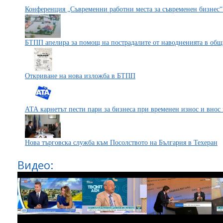
Конференция „Съвременни работни места за съвременен бизнес“
БТПП апелира за помощ на пострадалите от наводненията в общ
Откриване на нова изложба в БТПП
АТА карнетът пести пари за бизнеса при временен износ и внос 
Нова търговска служба към Посолството на България в Техеран
Видео: