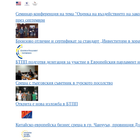
Семинар-конференция на тема "Оценка на въздействието на зако
през септември
Бронзово отличие и сертификат за стандарт „Инвеститори в хора
БТПП подготвя делегация за участие в Европейския парламент н
Среща с търговския съветник в турското посолство
Открита е нова изложба в БТПП
Китайско-европейска бизнес среща в гр. Чанчуън, провинция Д