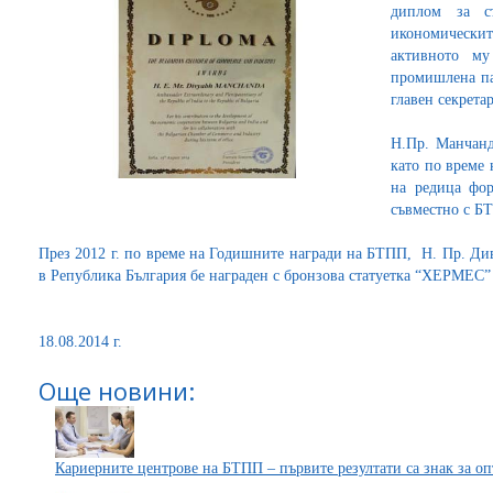
диплом за с
икономически
активното му
промишлена па
главен секретар
Н.Пр. Манчанд
като по време 
на редица фо
съвместно с Б
През 2012 г. по време на Годишните награди на БТПП, Н. Пр. Ди
в Република България бе награден с бронзова статуетка “ХЕРМЕС” 
18.08.2014 г.
Още новини:
Кариерните центрове на БТПП – първите резултати са знак за о