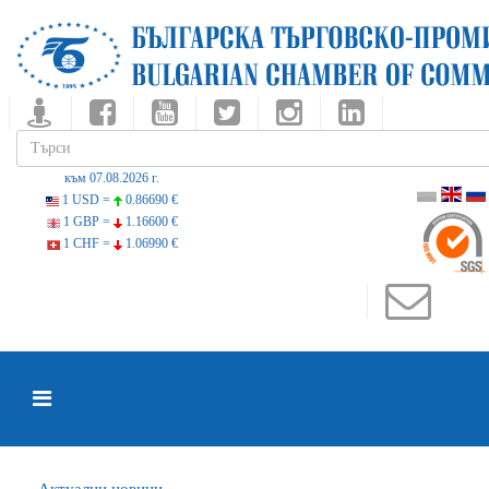
към 07.08.2026 г.
1 USD =
0.86690 €
1 GBP =
1.16600 €
1 CHF =
1.06990 €