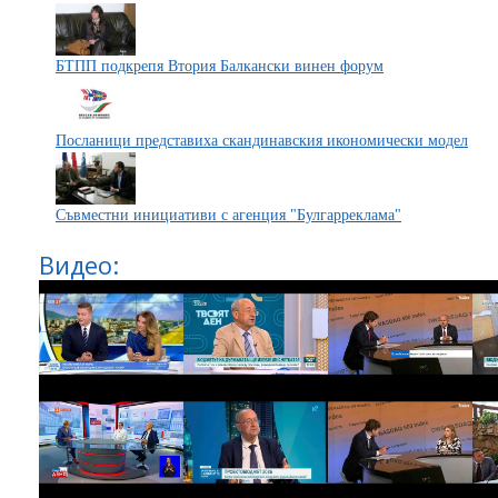
БТПП подкрепя Втория Балкански винен форум
Посланици представиха скандинавския икономически модел
Съвместни инициативи с агенция "Булгарреклама"
Видео: