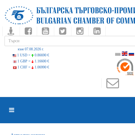
към 07.08.2026 г.
1 USD =
0.86690 €
1 GBP =
1.16600 €
1 CHF =
1.06990 €