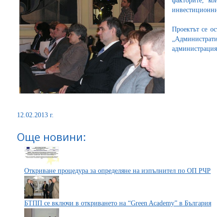
факторите, ко
инвестиционни
Проектът се о
„Администрати
администрация
12.02.2013 г.
Още новини:
Откриване процедура за определяне на изпълнител по ОП РЧР
БТПП се включи в откриването на “Green Academy” в България