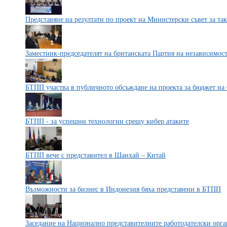
Представяне на резултати по проект на Министерски съвет за та
Заместник-председателят на британската Партия на независимост
БТПП участва в публичното обсъждане на проекта за бюджет на 
БТПП - за успешни технологии срещу кибер атаките
БТПП вече с представител в Шанхай – Китай
Възможности за бизнес в Индонезия бяха представени в БТПП
Заседание на Национално представителните работодателски орг