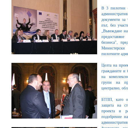
В 3 пилотни 
администрат
документи за 
път, без учас
„Въвеждане на
предоставяне
бизнеса", пре
Министерски 
пилотните адм
Целта на проек
гражданите и 
на комплексн
групи на пр
централно, обл
БТПП, като о
защита на ст
проекта и р
подобрение на
администрати