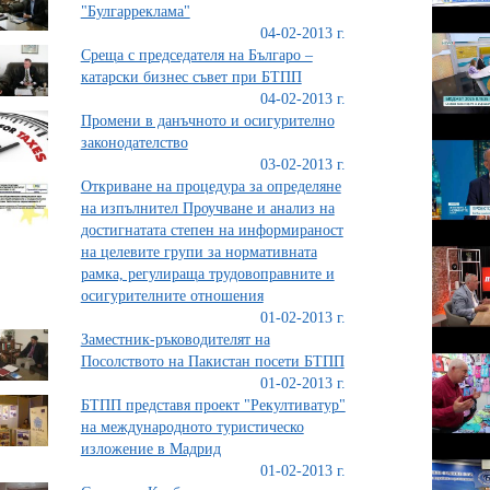
"Булгарреклама"
04-02-2013 г.
Среща с председателя на Българо –
катарски бизнес съвет при БТПП
04-02-2013 г.
Промени в данъчното и осигурително
законодателство
03-02-2013 г.
Откриване на процедура за определяне
на изпълнител Проучване и анализ на
достигнатата степен на информираност
на целевите групи за нормативната
рамка, регулираща трудовоправните и
осигурителните отношения
01-02-2013 г.
Заместник-ръководителят на
Посолството на Пакистан посети БТПП
01-02-2013 г.
БТПП представя проект "Рекултиватур"
на международното туристическо
изложение в Мадрид
01-02-2013 г.