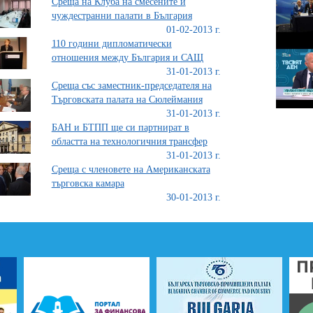
Среща на Клуба на смесените и
чуждестранни палати в България
01-02-2013 г.
110 години дипломатически
отношения между България и САЩ
31-01-2013 г.
Среща със заместник-председателя на
Търговската палата на Сюлеймания
31-01-2013 г.
БАН и БТПП ще си партнират в
областта на технологичния трансфер
31-01-2013 г.
Среща с членовете на Американската
търговска камара
30-01-2013 г.