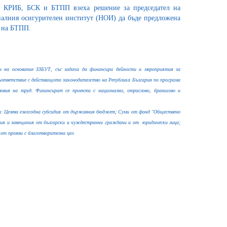
, КРИБ, БСК и БТПП взеха решение за председател на
алния осигурителен институт (НОИ) да бъде предложена
л на БТПП.
н на основание ЗЗБУТ, със задача да финансира дейности и мероприятия за
съответствие с действащото законодателство на Република България по програма
овия на труд. Финансират се проекти с национално, отраслово, браншово и
: Целева ежегодна субсидия от държавния бюджет; Суми от фонд "Обществено
ения и завещания от български и чуждестранни граждани и от юридически лица;
от прояви с благотворителна цел.