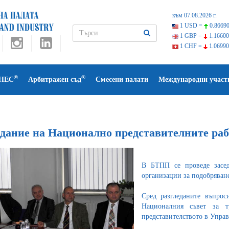
към 07.08.2026 г.
1 USD =
0.86690
1 GBP =
1.16600
1 CHF =
1.06990
®
®
НЕС
Арбитражен съд
Смесени палати
Международни участ
едание на Национално представителните раб
В БТПП се проведе засед
организации за подобряване
Сред разгледаните въпрос
Националния съвет за т
представителството в Управ