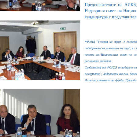
Представителите на АИКБ
Надзорния съвет на Национ
кандидатура с представите
*ФОНД "Условия на труд" е създаде
подобряване на условията на труд, в 
приета от Националния съвет по усл
регионално значение.
Средствата във ФОНДА се набират от
осигуряване"; Доброволни вноски, дар
Лихви по сметката на фонда; Приходи 