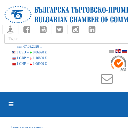
към 07.08.2026 г.
1 USD =
0.86690 €
1 GBP =
1.16600 €
1 CHF =
1.06990 €