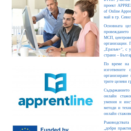
проект APPRENT
of Οnline Appre
май в гр. Севи
Основната це
провеждането 
МСП, центрове
организации. 
„Еразъм+“, с 
страни – Бълга
По време на 
изготвените 
организиране 
трите целеви г
Съдържанието 
онлайн стажо
умения и инс
методи и техн
онлайн стажов
Ръководствата
„добри практи