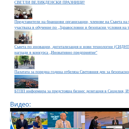
СВЕТЛИ ВЕЛИКДЕНСКИ ПРАЗНИЦИ!
Представители на браншови организации, членове на Съвета н
участваха в обучение по „Здравословни и безопасни условия на 
Съвета по иновации, дигитализация и нови технологии (СИДН
награди в конкурса „Иновативно предприятие“
Палатата за поредна година отбеляза Световния ден за безопасно
БТПП информира за предстояща бизнес делегация в Сицилия, И
Видео: