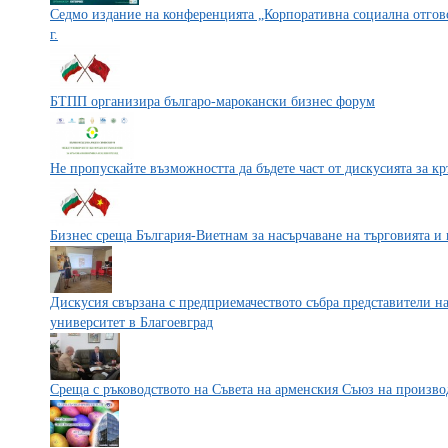
Седмо издание на конференцията „Корпоративна социална отгово
г.
БТПП организира българо-марокански бизнес форум
Не пропускайте възможността да бъдете част от дискусията за к
Бизнес среща България-Виетнам за насърчаване на търговията и
Дискусия свързана с предприемачеството събра представители н
университет в Благоевград
Среща с ръководството на Съвета на арменския Съюз на произво