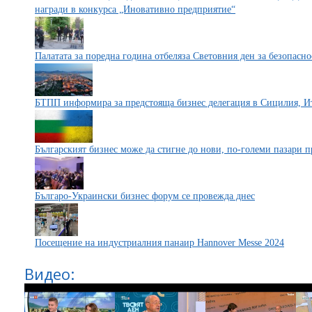
награди в конкурса „Иновативно предприятие“
Палатата за поредна година отбеляза Световния ден за безопасно
БТПП информира за предстояща бизнес делегация в Сицилия, И
Българският бизнес може да стигне до нови, по-големи пазари п
Българо-Украински бизнес форум се провежда днес
Посещение на индустриалния панаир Hannover Messe 2024
Видео: