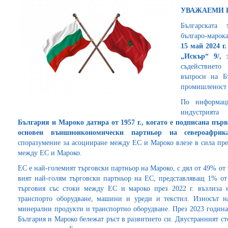
УВАЖАЕМИ 
Българската 
българо-марок
15 май 2024 г.
„Искър“ 9/, 
съдействието
въпроси на Б
промишленост и
По информац
индустрията
България и Мароко датира от 1957 г., когато е подписана пър
основен външноикономически партньор на североафрика
споразумение за асоцииране между ЕС и Мароко влезе в сила през
между ЕС и Мароко.
ЕС е най-големият търговски партньор на Мароко, с дял от 49% от т
вият най-голям търговски партньор на ЕС, представляващ 1% от
търговия със стоки между ЕС и мароко през 2022 г. възлиза н
транспорто оборудване, машини и уреди и текстил. Износът
минерални продукти и транспортно оборудване. През 2023 годин
България и Мароко бележат ръст в развитието си. Двустранният ст