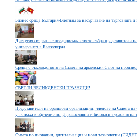
Бизнес среща България-Виетнам за насърчаване на търговията и
Дискусия свързана с предприемачеството събра представители н
университет в Благоевград
Среща с ръководството на Съвета на арменския Съюз на произво
СВЕТЛИ ВЕЛИКДЕНСКИ ПРАЗНИЦИ!
Представители на браншови организации, членове на Съвета н
участваха в обучение по „Здравословни и безопасни условия на 
Съвета по иновации, дигитализация и нови технологии (СИДН