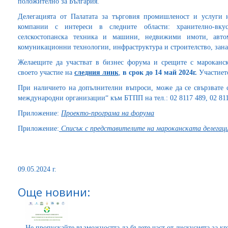
положително за България.
Делегацията от Палатата за търговия промишленост и услуги 
компании с интереси в следните области: хранително-вкус
селскостопанска техника и машини, недвижими имоти, авт
комуникационни технологии, инфраструктура и строителство, зана
Желаещите да участват в бизнес форума и срещите с мароканск
своето участие на
следния линк
,
в срок до 14 май 2024г.
Участието
При наличието на допълнителни въпроси, може да се свързвате
международни организации“ към БТПП на тел.: 02 8117 489, 02 8117
Приложение:
Проекто-програма на форума
Приложение:
Списък с представителите на мароканската делег
09.05.2024 г.
Още новини:
Не пропускайте възможността да бъдете част от дискусията за к