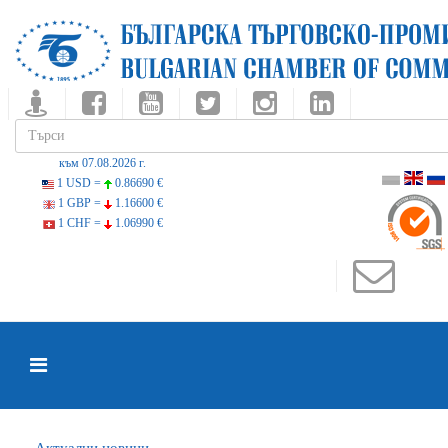
към 07.08.2026 г.
1 USD =
0.86690 €
1 GBP =
1.16600 €
1 CHF =
1.06990 €