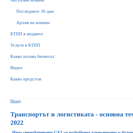
Актуални новини
Последните 30 дни
Архив на новини
БTПП в медиите
Услуги в БТПП
Какво ползва бизнесът
Видео
Какво предстои
Назад
Транспортът и логистиката - основна т
2022
Чрез стандартите GS1 се подобрява качеството и бърз