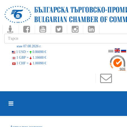
към 07.08.2026 г.
1 USD =
0.86690 €
1 GBP =
1.16600 €
1 CHF =
1.06990 €