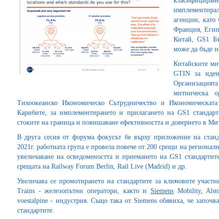
класифицир
имплементира
агенции, като 
Франция, Египе
Китай, GS1 Бъ
може да бъде 
Китайските ми
GTIN за иден
Организация
митническа о
Тихоокеанско Икономическо Сътрудничество и Икономическа
Карибите, за имплементирането и прилагането на GS1 стандарт
стоките на граница и повишаване ефективността и доверието в Ми
В друга сесия от форума фокусът бе върху приложение на стан
2021г. работната група е провела повече от 200 срещи на регионал
увеличаване на осведомеността и приемането на GS1 стандартите
срещата на Railway Forum Berlin, Rail Live (Madrid) и др.
Увеличава се промотирането на стандартите за ключовите участ
Trains - железопътни оператори, както и
Siemens
Mobility, Alst
voestalpine - индустрия. Също така от Siemens обявиха, че започ
стандартите.