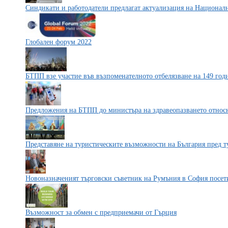
Синдикати и работодатели предлагат актуализация на Национал
Глобален форум 2022
БТПП взе участие във възпоменателното отбелязване на 149 год
Предложения на БТПП до министъра на здравеопазването относ
Представяне на туристическите възможности на България пред 
Новоназначеният търговски съветник на Румъния в София посе
Възможност за обмен с предприемачи от Гърция