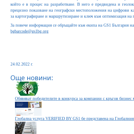
който е в процес на разработване. В него е предвидена и геоло
прецизно показване на географски местоположения на цифрови кар
за картографиране и маршрутизиране и ключ към оптимизация на п
За повече информация се обръщайте към екипа на GS1 България на т
bgbarcode@gs1bg.org
24.02.2022 г.
Още новини:
Обявяват победителите в конкурса за компании с кръгов бизнес 
Глобална услуга VERIFIED BY GS1 бе представена на Глобални