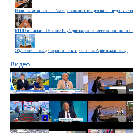
Нови възможности за българо-алжирското делово сътрудничеств
БТПП и Cantarelli Бизнес Клуб договарят съвместни инициативи
Обучение на млади юристи по въпросите на Арбитражния съд
Видео: