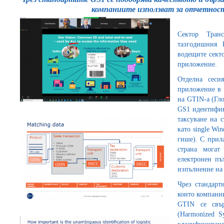
компаниите използват за отчетно
Сектор Тран
тазгодишния 
водещите сект
приложение.
Отделна сеси
приложение в 
на GTIN-а (Гло
GS1 идентифика
таксуване на 
като single Wi
гише). С прила
страна могат
електронен пъ
изпълнение на
Чрез стандарт
които компании
GTIN се свъ
(Harmonized S