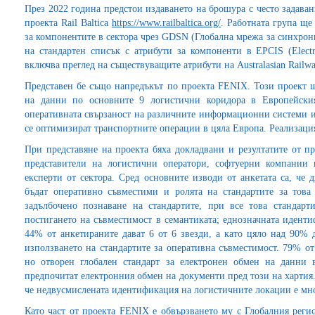
През 2022 година предстои издаването на брошура с често задава
проекта Rail Baltica
https://www.railbaltica.org/
. Работната група щ
за компонентите в сектора чрез GDSN (Глобална мрежа за синхрони
на стандартен списък с атрибути за компоненти в EPCIS (Electro
включва преглед на съществуващите атрибути на Australasian Railwa
Представен бе също напредъкът по проекта FENIX. Този проект щ
на данни по основните 9 логистични коридора в Европейски
оперативната свързаност на различните информационни системи и
се оптимизират транспортните операции в цяла Европа. Реализацият
При представяне на проекта бяха докладвани и резултатите от пр
представители на логистични оператори, софтуерни компании 
експерти от сектора. Сред основните изводи от анкетата са, че
бъдат оперативно съвместими и ролята на стандартите за това
задълбочено познаване на стандартите, при все това стандарт
постигането на съвместимост в семантиката; еднозначната идент
44% от анкетираните дават 6 от 6 звезди, а като цяло над 90% 
използването на стандартите за оперативна съвместимост. 79% от
но отворен глобален стандарт за електронен обмен на данни 
предпочитат електронния обмен на документи пред този на хартия.
че недвусмислената идентификация на логистичните локации е мн
Като част от проекта FENIX е обвързването му с Глобалния регис