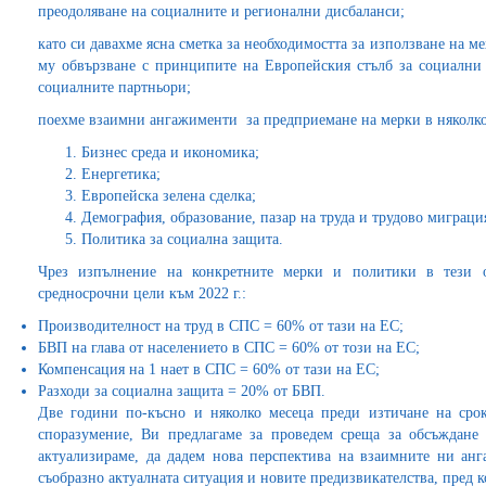
преодоляване на социалните и регионални дисбаланси;
като си давахме ясна сметка за необходимостта за използване на м
му обвързване с принципите на Европейския стълб за социални п
социалните партньори;
поехме взаимни ангажименти за предприемане на мерки в няколко
Бизнес среда и икономика;
Енергетика;
Европейска зелена сделка;
Демография, образование, пазар на труда и трудово миграци
Политика за социална защита.
Чрез изпълнение на конкретните мерки и политики в тези о
средносрочни цели към 2022 г.:
Производителност на труд в СПС = 60% от тази на ЕС;
БВП на глава от населението в СПС = 60% от този на ЕС;
Компенсация на 1 нает в СПС = 60% от тази на ЕС;
Разходи за социална защита = 20% от БВП.
Две години по-късно и няколко месеца преди изтичане на сро
споразумение, Ви предлагаме за проведем среща за обсъждане 
актуализираме, да дадем нова перспектива на взаимните ни анг
съобразно актуалната ситуация и новите предизвикателства, пред 