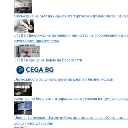
Обсъждане на българо-иранските търговско-икономически отно
БТПП: Предложение на бившия министър на образованието и нау
служебното правителство
БТПП в среща на Борда на Европалати
Възможности за финансиране на кръгови бизнес модели
Семинар по безопасни и здравословни условия на труд се прове
Цветан Симеонов: Имаме победа по отношение на обучението по
дойдат след 20 години