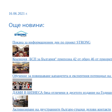
16.06.2021 г.
Още новини:
Покана за информационен ден по проект STRONG
Коалиция „БСП за България“ припозна 42 от общо 46 от приори
Обучение за повишаване капацитета и експертния потенциал н
ДАМИ В БИЗНЕСА бяха отличени в десетото издание на Годишни
Aктивизиране на двустранните българо-гръцки делови контакти