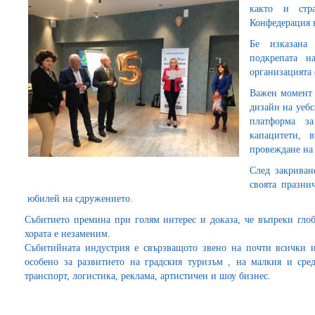
както и стр
Конфедерация н
Бе изказана
подкрепата н
организацията 
Важен момент 
дизайн на уебс
платформа за
капацитети, 
провеждане на
След закриван
своята празн
юбилей на сдружението.
Събитието премина при голям интерес и доказа, че въпреки гло
хората е незаменим.
Събитийната индустрия е свързващото звено на почти всички 
особено за развитието на градския туризъм , на малкия и среде
транспорт, логистика, реклама, артистичен и шоу бизнес.