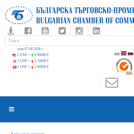
към 07.08.2026 г.
1 USD =
0.86690 €
1 GBP =
1.16600 €
1 CHF =
1.06990 €