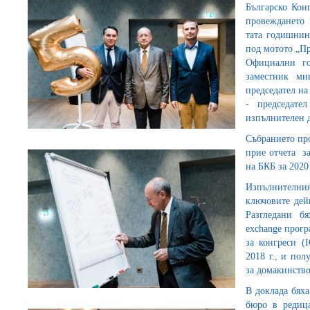
Българско Кон
провеждането 
тата годишнин
под мотото „П
Официални го
заместник ми
председател на
- председат
изпълнителен
Събранието про
прие отчета за
на БКБ за 202
Изпълнителни
ключовите дей
Разгледани б
exchange прогр
за конгреси (
2018 г., и по
за домакинство
В доклада бяха
бюро в редиц