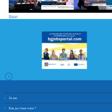
Назад
За нас
Как да стана член ?