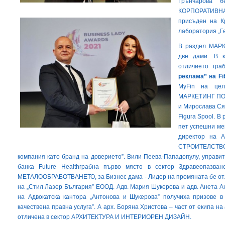
Грънчарова 
КОРПОРАТИВН
присъден на К
лаборатория „Ге
В раздел МАР
две дами. В 
отличието гр
реклама” на Fi
MyFin на це
МАРКЕТИНГ ПОД
и Мирослава Ся
Figura Spool. 
пет успешни ме
директор на А
СТРОИТЕЛСТВО 
компания като бранд на доверието”. Вили Пеева-Пападопулу, управи
банка Future Healthграбна първо място в сектор Здравеопазва
МЕТАЛООБРАБОТВАНЕТО, за Бизнес дама - Лидер на промяната бе от
на „Стил Лазер България” ЕООД. Адв. Мария Шукерова и адв. Анета 
на Адвокатска кантора „Антонова и Шукерова” получиха призове 
качествена правна услуга”. А арх. Боряна Христова – част от екипа 
отличена в сектор АРХИТЕКТУРА И ИНТЕРИОРЕН ДИЗАЙН.