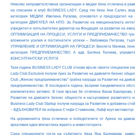
Няколко неправителствени организации и медии бяха отличена в рам
на списание и клуб BUSINESS LADY. Сред тях бяха Ани Салич, вод
категория МЕДИИ. Ивелина Рускова, основател и председател на 
категория ДВИГАТЕЛ НА НПО. За Развитие на емоционалната интел
учредител и изпълнителен директор на Фондация за развитие на емоц
ОПТИМИЗАЦИЯ НА ПРОЦЕСИ, УСЛУГИ И ПРЕДПРИЕМАЧЕСТВО три дам
вложените усилия и постигнатите успехи – Любомира Петрова, търго
УПРАВЛЕНИЕ И ОПТИМИЗАЦИЯ НА ПРОЦЕСИ. Виолета Мачева, генерал
категория ПРЕДПРИЕМАЧЕСТВО. А адв. Биляна Тончева, управите
КОНСУЛТАНТСКИ УСЛУГИ.
Тази година BUSINESS LADY CLUB отново връчи своите специални наг
Lady Club Exclusive получи приз за Развитие на дамските бизнес общн
Club „Женско предприемачество” грабна награда за Развитие на дамс
предприемачество. В последната година, въпреки пандемичната обс
изключително активно. В тази връзка бе отличена Васка Бакларова, 
Развитие на дамските бизнес общности и насърчаване развитието н
Business Lady Club Startup получи награда за Развитие и добавена ст
– ВДЪХНОВИТЕЛ бе избрана Стефи Стаменова, Лайф коуч мотиватор.
На церемонията бяха отличени и победителите от Арена на дамски
креативни идеи впечатлиха журито и инвеститорите.
Сред специалните гости на събитието бяха Яна Балникова, замес