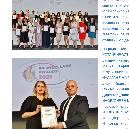
списание и клу
голям принос на
Събитието се съ
посрещна лично
приятели на с
категории от о
27 д
отличени
Наградите бях
УСТОЙЧИВОСТ
различни кате
грабна Герг
комуникации 
НАЛАГАНЕ НА Р
дами – Иванка 
Орбико Румъни
Директор „Чове
ИНОВАТИВЕН М
търговски дир
ИНОВАЦИИ отл
мениджър на „
Изпълнителният 