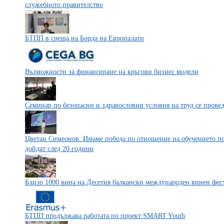
служебното правителство
БТПП в среща на Борда на Европалати
Възможности за финансиране на кръгови бизнес модели
Семинар по безопасни и здравословни условия на труд се прове
Цветан Симеонов: Имаме победа по отношение на обучението по
дойдат след 20 години
Близо 1000 вина на Десетия балкански международен винен фест
БТПП продължава работата по проект SMART Youth