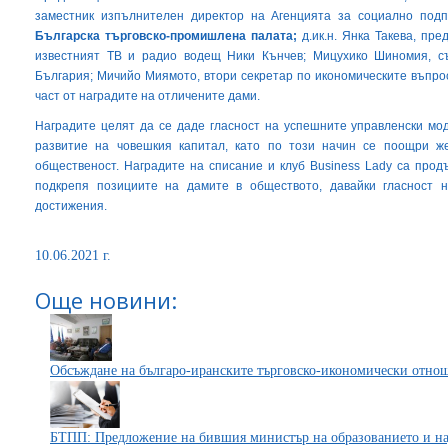
заместник изпълнителен директор на Агенцията за социално под
Българска търговско-промишлена палата;
д.ик.н. Янка Такева, пре
известният ТВ и радио водещ Ники Кънчев; Мицухико Шиномия, съ
България; Мичийо Миямото, втори секретар по икономическите въпрос
част от наградите на отличените дами.
Наградите целят да се даде гласност на успешните управленски мод
развитие на човешкия капитал, като по този начин се поощри же
общественост. Наградите на списание и клуб Business Lady са прод
подкрепя позициите на дамите в обществото, давайки гласност н
достижения.
10.06.2021 г.
Още новини:
Обсъждане на българо-иранските търговско-икономически отно
БТПП: Предложение на бившия министър на образованието и нау