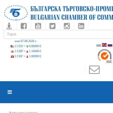
към 07.08.2026 г.
1 USD =
0.86690 €
1 GBP =
1.16600 €
1 CHF =
1.06990 €