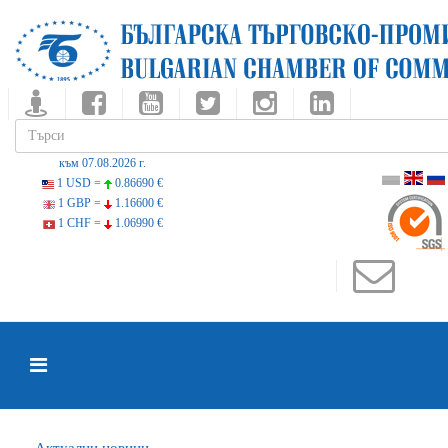
към 07.08.2026 г.
1 USD =
0.86690 €
1 GBP =
1.16600 €
1 CHF =
1.06990 €