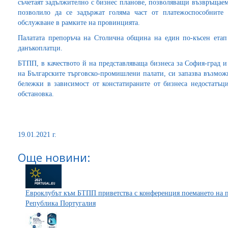
съчетаят задължително с бизнес планове, позволяващи възвръщаем
позволило да се задържат голяма част от платежоспособните 
обслужване в рамките на провинцията.
Палатата препоръча на Столична община на един по-късен етап
данъкоплатци.
БТПП, в качеството й на представляваща бизнеса за София-град и
на Българските търговско-промишлени палати, си запазва възмож
бележки в зависимост от констатираните от бизнеса недостатъ
обстановка.
19.01.2021 г.
Още новини:
Евроклубът към БТПП приветства с конференция поемането на пр
Република Португалия