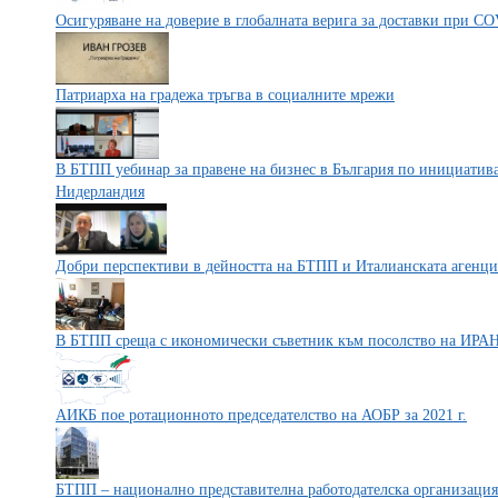
Осигуряване на доверие в глобалната верига за доставки при C
Патриарха на градежа тръгва в социалните мрежи
В БТПП уебинар за правене на бизнес в България по инициатива
Нидерландия
Добри перспективи в дейността на БТПП и Италианската агенци
В БТПП среща с икономически съветник към посолство на ИРА
АИКБ пое ротационното председателство на АОБР за 2021 г.
БТПП – национално представителна работодателска организация