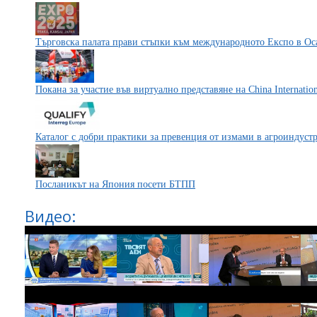
Търговска палата прави стъпки към междунaродното Екcпо в Оc
Покана за участие във виртуално представяне на China Internation
Каталог с добри практики за превенция от измами в агроиндус
Посланикът на Япония посети БТПП
Видео: