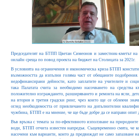
Председателят на БТПП Цветан Симеонов и заместник-кметът на
онлайн среща по повод проекта на бюджет на Столицата за 2021г.
В условията на ограничения и икономическа криза БТПП констатир
възможността да изпълни голяма част от обещаните подобрения. 
недофинансирани дейности, като заплатите на учителите и соц
така Палатата счита за необходимо насочването на средства к
положително изграждането, разширяването и ремонта на ясли, дет
на втория и третия градски ринг, чрез които ще се облекчи знач
оглед необходимостта от привличането на допълнителни квалифиц
чужбина, БТПП е на мнение, че ще бъде добре да се направи опит да
Във връзка с темата за по-ефективното използване на природните
води, БТПП отчита известен напредък. Същевременно смята, че кон
насочени към варианти, които да предвиждат не само запазване на