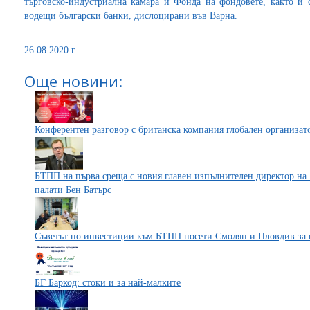
търговско-индустриална камара и Фонда на фондовете, както и 
водещи български банки, дислоцирани във Варна.
26.08.2020 г.
Още новини:
Конферентен разговор с британска компания глобален организат
БТПП на първа среща с новия главен изпълнителен директор на
палати Бен Батърс
Съветът по инвестиции към БТПП посети Смолян и Пловдив за 
БГ Баркод: стоки и за най-малките