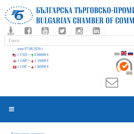
към 07.08.2026 г.
1 USD =
0.86690 €
1 GBP =
1.16600 €
1 CHF =
1.06990 €