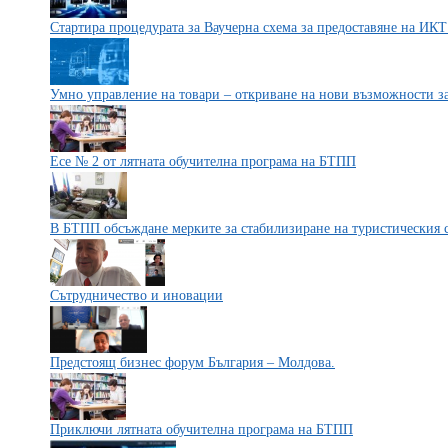
Стартира процедурата за Ваучерна схема за предоставяне на ИК
Умно управление на товари – откриване на нови възможности за
Есе № 2 от лятната обучителна програма на БТПП
В БТПП обсъждане мерките за стабилизиране на туристическия 
Сътрудничество и иновации
Предстоящ бизнес форум България – Молдова.
Приключи лятната обучителна програма на БТПП