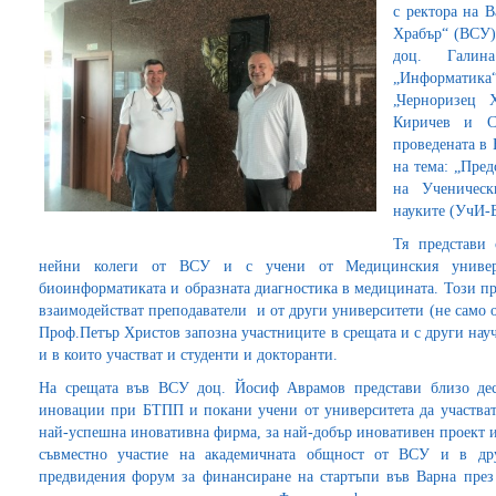
с ректора на 
Храбър“ (ВСУ)
доц. Галин
„Информатика
„Черноризец 
Киричев и С
проведената в 
на тема: „Пред
на Ученическ
науките (УчИ-
Тя представи 
нейни колеги от ВСУ и с учени от Медицинския универс
биоинформатиката и образната диагностика в медицината. Този прое
взаимодействат преподаватели и от други университети (не само о
Проф.Петър Христов запозна участниците в срещата и с други нау
и в които участват и студенти и докторанти.
На срещата във ВСУ доц. Йосиф Аврамов представи близо дес
иновации при БТПП и покани учени от университета да участват 
най-успешна иновативна фирма, за най-добър иновативен проект и
съвместно участие на академичната общност от ВСУ и в др
предвидения форум за финансиране на стартъпи във Варна през 