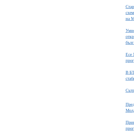
Стар
схем
на 
Умно
откр
бълг
Есе 
про
В БТ
стаб
Сътр
Пред
Молд
Прик
про