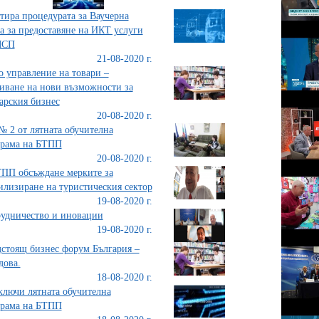
тира процедурата за Ваучерна
а за предоставяне на ИКТ услуги
МСП
21-08-2020 г.
 управление на товари –
иване на нови възможности за
арския бизнес
20-08-2020 г.
№ 2 от лятната обучителна
грама на БТПП
20-08-2020 г.
ПП обсъждане мерките за
илизиране на туристическия сектор
19-08-2020 г.
удничество и иновации
19-08-2020 г.
стоящ бизнес форум България –
ова.
18-08-2020 г.
лючи лятната обучителна
грама на БТПП