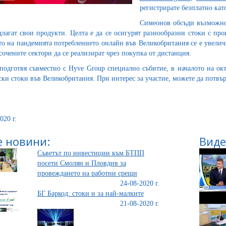
регистрирате безплатно кат
Симеонов обсъди възможнос
длагат свои продукти. Целта е да се осигурят разнообразни стоки с про
то на пандемията потреблението онлайн във Великобритания се е увелич
сочените сектори да се реализират чрез покупка от дистанция.
одготвя съвместно с Hyve Group специално събитие, в началото на окто
ски стоки във Великобритания. При интерес за участие, можете да потвър
020 г.
 новини:
Виде
Съветът по инвестиции към БТПП
посети Смолян и Пловдив за
провеждането на работни срещи
24-08-2020 г.
БГ Баркод: стоки и за най-малките
21-08-2020 г.