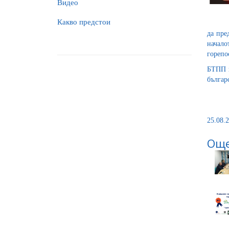
Видео
Какво предстои
да пре
начало
горепо
БТПП п
българ
25.08.2
Още