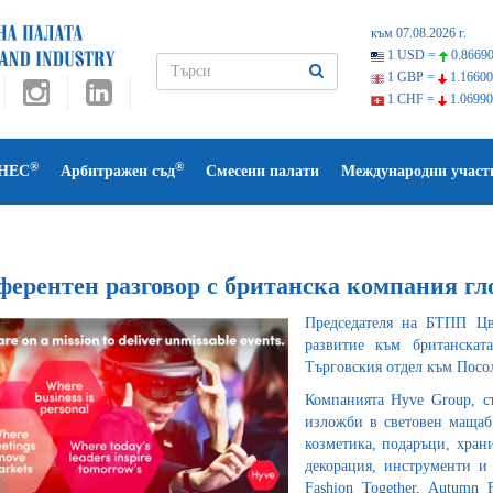
към 07.08.2026 г.
1 USD =
0.86690
1 GBP =
1.16600
1 CHF =
1.06990
®
®
НЕС
Арбитражен съд
Смесени палати
Международни участ
ферентен разговор с британска компания гл
Председателя на БТПП Цв
развитие към британска
Търговския отдел към Посо
Компанията Hyve Group, с
изложби в световен мащаб 
козметика, подаръци, храни
декорация, инструменти и 
Fashion Together
,
Autumn 