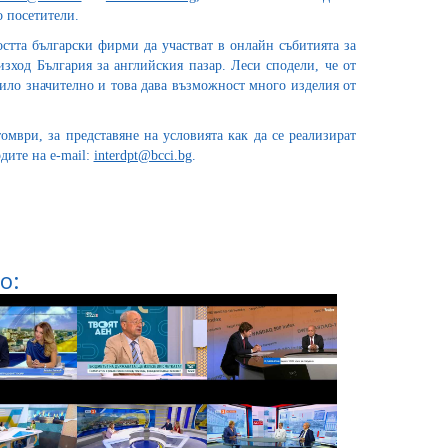
о посетители.
тта български фирми да участват в онлайн събитията за
изход България за английския пазар. Леси сподели, че от
ило значително и това дава възможност много изделия от
мври, за представяне на условията как да се реализират
дите на e-mail:
interdpt@bcci.bg
.
о: