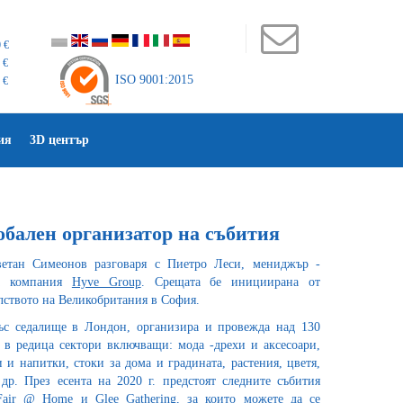
 €
 €
ISO 9001:2015
 €
ия
3D център
обален организатор на събития
етан Симеонов разговаря с Пиетро Леси, мениджър -
та компания
Hyve Group
. Срещата бе инициирана от
лството на Великобритания в София.
ъс седалище в Лондон, организира и провежда над 130
в редица сектори включващи: мода -дрехи и аксесоари,
 и напитки, стоки за дома и градината, растения, цветя,
др. През есента на 2020 г. предстоят следните събития
Fair @ Home
и
Glee Gathering
, за които можете да се