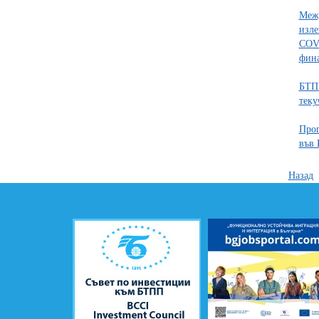
Межд
изле
COVI
фин
БТПП
теку
Прог
във
Назад