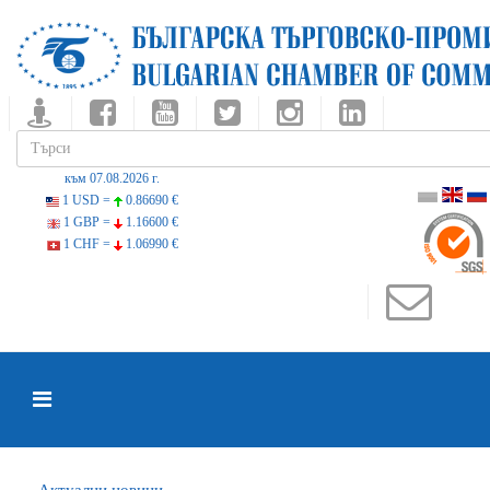
към 07.08.2026 г.
1 USD =
0.86690 €
1 GBP =
1.16600 €
1 CHF =
1.06990 €