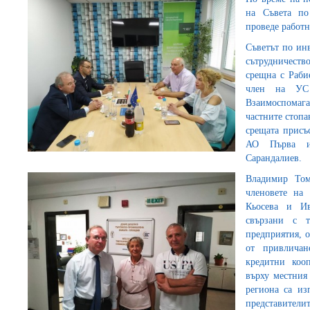
на Съвета п
проведе работ
Съветът по ин
сътрудничеств
срещна с Раби
член на УС 
Взаимоспомаг
частните стоп
срещата присъ
АО Първа и
Сарандалиев.
Владимир Том
членовете на
Кьосева и Ив
свързани с т
предприятия, о
от привличан
кредитни коо
върху местния
региона са из
представителит