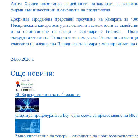
Ангел Хронев информира за дейността на камарата, за развити
фирми към инвестиции и откриване на предприятия.
Добринка Проданова представи проучване на камарата за 400
Пловдивската камара осигурява отлични възможности за съдействи
и за организиране на срещи и семинари с бизнеса. Подчер
сътрудничеството на Пловдивската камара със Съвета по инвестиц
участието на членове на Пловдивската камара в мероприятията на с
24.08.2020 г.
Още новини:
БГ Баркод: стоки и за най-малките
Стартира процедурата за Ваучерна схема за предоставяне на ИК
Умно управление на товари – откриване на нови възможности за