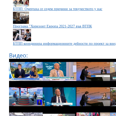
БТПП: Очертаха се седем причини за текучеството у нас
Програма "Хоризонт Европа 2021-2027 във ВТПК
БТПП координира информационните дейности по проект за внед
Видео: