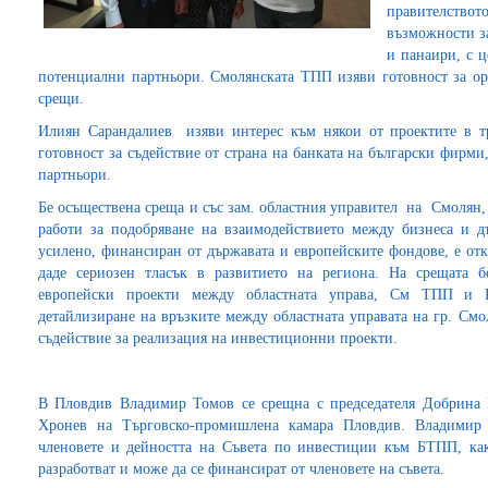
правителств
възможности за
и панаири, с ц
потенциални партньори. Смолянската ТПП изяви готовност за о
срещи.
Илиян Сарандалиев изяви интерес към някои от проектите в тр
готовност за съдействие от страна на банката на български фирми,
партньори.
Бе осъществена среща и със зам. областния управител на Смолян,
работи за подобряване на взаимодействието между бизнеса и д
усилено, финансиран от държавата и европейските фондове, е от
даде сериозен тласък в развитието на региона. На срещата б
европейски проекти между областната управа, См ТПП и 
детайлизиране на връзките между областната управата на гр. См
съдействие за реализация на инвестиционни проекти.
В Пловдив Владимир Томов се срещна с председателя Добрина 
Хронев на Търговско-промишлена камара Пловдив. Владимир
членовете и дейността на Съвета по инвестиции към БТПП, как
разработват и може да се финансират от членовете на съвета.