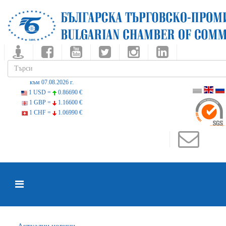
към 07.08.2026 г.
1 USD =
0.86690 €
1 GBP =
1.16600 €
1 CHF =
1.06990 €