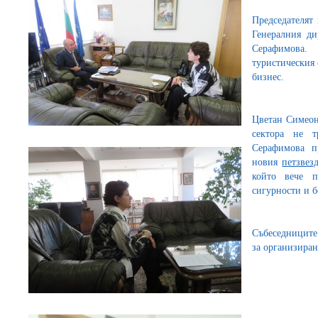
Председателят
Генералния ди
Серафимова. 
туристическия 
бизнес.
Цветан Симеон
сектора не т
Серафимова п
новия
петзвез
който вече п
сигурности и б
Събеседниците
за организиран