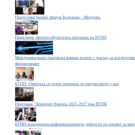
Предстоящ бизнес форум България – Молдова.
Приключи лятната обучителна програма на БТПП
Международната търговска камара излезе с доклад за последств
финансиране
БТПП: Очертаха се седем причини за текучеството у нас
Програма "Хоризонт Европа 2021-2027 във ВТПК
БТПП координира информационните дейности по проект за внед