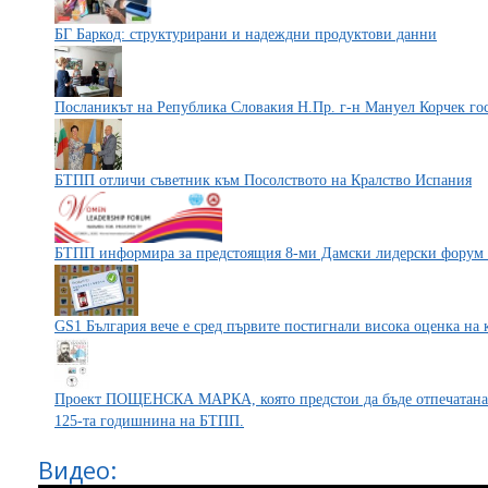
БГ Баркод: структурирани и надеждни продуктови данни
Посланикът на Република Словакия Н.Пр. г-н Мануел Корчек го
БТПП отличи съветник към Посолството на Кралство Испания
БТПП информира за предстоящия 8-ми Дамски лидерски фор
GS1 България вече е сред първите постигнали висока оценка на к
Проект ПОЩЕНСКА МАРКА, която предстои да бъде отпечатана и
125-та годишнина на БТПП.
Видео: