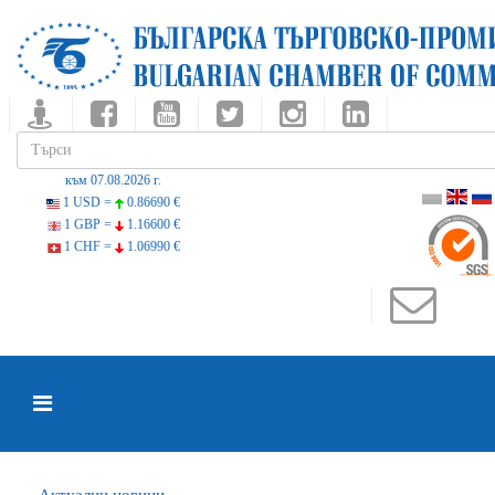
към 07.08.2026 г.
1 USD =
0.86690 €
1 GBP =
1.16600 €
1 CHF =
1.06990 €