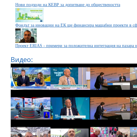
Нови подходи на КЕВР за допитване до обществеността
Фондът за иновации на ЕК ще финансира мащабни проекти в сф
Проект ERIAS - примери за положителна интеграция на пазара н
Видео: