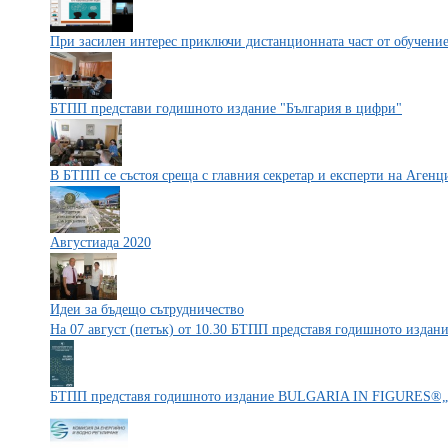
При засилен интерес приключи дистанционната част от обучени
БТПП представи годишното издание "България в цифри"
В БТПП се състоя среща с главния секретар и експерти на Аген
Августиада 2020
Идеи за бъдещо сътрудничество
На 07 август (петък) от 10.30 БТПП представя годишното издан
БТПП представя годишното издание BULGARIA IN FIGURES®„