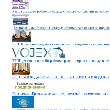
Как да създадем работещи баркод символи при дизайн на етикет
„Експортен хъб България" създаде специализиран сайт за подк
В БТПП започна подготовка на бизнес посещение на високо ниво
БТПП участва в он-лайн работна среща по проект за внедряване 
НСТС РАЗГЛЕДА ПРЕДЛОЖЕНИЕ ЗА ПРОМЕНИ В КОДЕКСА
Програмата „Еразъм за млади предприемачи“ – възможност за ст