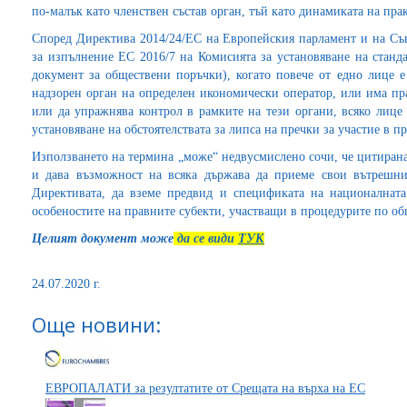
по-малък като членствен състав орган, тъй като динамиката на пра
Според Директива 2014/24/ЕС на Европейския парламент и на Съв
за изпълнение ЕС 2016/7 на Комисията за установяване на стан
документ за обществени поръчки), когато повече от едно лице е
надзорен орган на определен икономически оператор, или има пр
или да упражнява контрол в рамките на тези органи, всяко лице
установяване на обстоятелствата за липса на пречки за участие в 
Използването на термина „може“ недвусмислено сочи, че цитирана
и дава възможност на всяка държава да приеме свои вътрешни
Директивата, да вземе предвид и спецификата на националната
особеностите на правните субекти, участващи в процедурите по о
Целият документ може
да се види
ТУК
24.07.2020 г.
Още новини:
ЕВРОПАЛАТИ за резултатите от Срещата на върха на ЕС