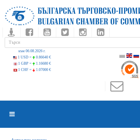
към 06.08.2026 г.
1 USD =
0.86640 €
1 GBP =
1.16680 €
1 CHF =
1.07000 €