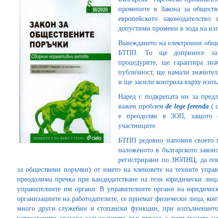
промените в Закона за обществ
европейското законодателство
допустими промени в хода на из
Въвеждането на електронни обще
БТПП. То ще допринесе за 
процедурите, ще гарантира зна
публичност, ще намали значите
и ще засили контрола върху изпъ
Наред с подкрепата ни за пред
важен проблем
de
lege
ferenda
( 
е преодолян в ЗОП, защото 
участниците.
БТПП редовно напомня своето 
наложеното в българското закон
регистрирани по ЗЮЛНЦ, да по
за обществени поръчки) от името на членовете на техните управ
преодолима пречка при кандидатстване на тези юридически лиц
управителните им органи. В управителните органи на юридически
организациите на работодателите, се приемат физически лица, ко
много други служебни и стопански функции, при изпълнението 