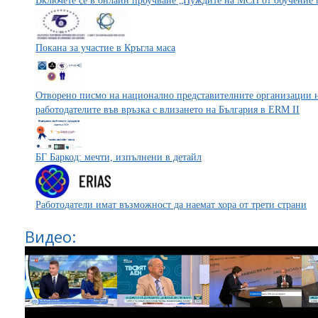
Включете се в онлайн проучване „Нуждите на МСП от обучение 
Покана за участие в Кръгла маса
Отворено писмо на национално представителните организации н
работодателите във връзка с влизането на България в ERM II
БГ Баркод: мечти, изпълнени в детайл
Работодатели имат възможност да наемат хора от трети страни
Видео: