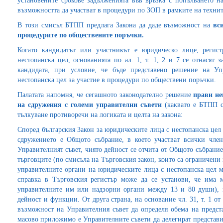
установените срокове задълженията във връзка с попълването 
възможността да участват в процедури по ЗОП в рамките на технит
В този смисъл БТПП предлага Закона да даде възможност на
вс
процедурите по обществените поръчки.
Когато кандидатът или участникът е юридическо лице, регис
нестопанска цел, основанията по ал. 1, т. 1, 2 и 7 се отнасят 
кандидата, при условие, че бъде представено решение на У
нестопанска цел за участие в процедури по обществени поръчки.
Палатата напомня, че сегашното законодателно решение
прави не
на сдружения с големи управителни съвети
(каквато е БТПП с
тълкуване противоречи на логиката и целта на закона:
Според българския Закон за юридическите лица с нестопанска цел
сдружението е Общото събрание, в което участват всички член
Управителният съвет, чиято дейност се отчита от Общото събрание 
търговците (по смисъла на Търговския закон, които са ограничени 
управителните органи на юридическите лица с нестопанска цел м
справка в Търговския регистър може да се установи, че има 
управителните им или надзорни органи между 13 и 80 души), п
дейност и функции. От друга страна, на основание чл. 31, т. 1 от
възможност на Управителния съвет да определя обема на предста
масово приложимо е Управителните съвети да делегират представи