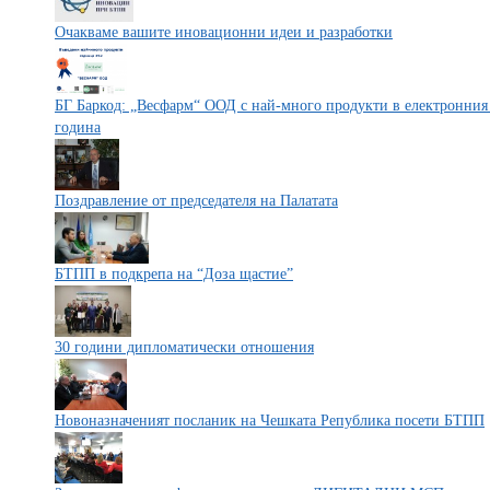
Очакваме вашите иновационни идеи и разработки
БГ Баркод: „Весфарм“ ООД с най-много продукти в електронния 
година
Поздравление от председателя на Палатата
БТПП в подкрепа на “Доза щастие”
30 години дипломатически отношения
Новоназначеният посланик на Чешката Република посети БТПП