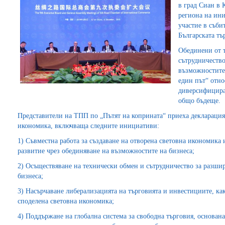
в град Сиан в 
региона на ини
участие в съби
Българската тъ
Обединени от 
сътрудничество
възможностите,
един път“ отно
диверсифицира
общо бъдеще.
Представители на ТПП по „Пътят на коприната“ приеха декларация
икономика, включваща следните инициативи:
1) Съвместна работа за създаване на отворена световна икономика
развитие чрез обединяване на възможностите на бизнеса;
2) Осъществяване на технически обмен и сътрудничество за разши
бизнеса;
3) Насърчаване либерализацията на търговията и инвестициите, ка
споделена световна икономика;
4) Поддържане на глобална система за свободна търговия, основана