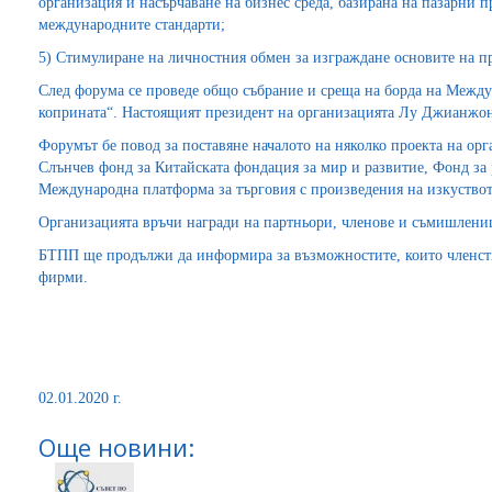
организация и насърчаване на бизнес среда, базирана на пазарни 
международните стандарти;
5) Стимулиране на личностния обмен за изграждане основите на п
След форума се проведе общо събрание и среща на борда на Между
коприната“. Настоящият президент на организацията Лу Джианжон
Форумът бе повод за поставяне началото на няколко проекта на орга
Слънчев фонд за Китайската фондация за мир и развитие, Фонд за 
Международна платформа за търговия с произведения на изкуството
Организацията връчи награди на партньори, членове и съмишлени
БТПП ще продължи да информира за възможностите, които членств
фирми.
02.01.2020 г.
Още новини: