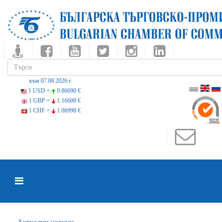
към 07.08.2026 г.
1 USD =
0.86690 €
1 GBP =
1.16600 €
1 CHF =
1.06990 €