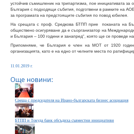
устойчив съмишленик на трипартизма, пое инициативата за 
България с подходящи събития, подготвени в рамките на А
за програмата на предстоящите събития по повод юбилея.
На срещата с проф. Средкова БТПП прие поканата на Бъл
обществено осигуряване да е съорганизатор на Международ
и България – 100 години и занапред“, която ще се проведе н
Припомняме, че България е член на МОТ от 1920 годин
организацията, като е на едно от челните места по ратифици
11.01.2019 г.
Още новини:
Среща с председателя на Ирано-българската бизнес асоциация
БТПП и Токуда банк обсъдиха съвместни инициативи