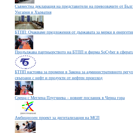
Съвместна декларация на представители на превозвачите от Бъл
Унгария и Хърватия
БТПП: Очакваме предложения от държавата за мерки в енергети
Продължава партньорството на БТПП и фирма SoCyber в сферата
БТПП настоява за промени в Закона за административното регу
свързани с нефт и продукти от нефтен произход
Среща с Меглена Плугчиева – новият посланик в Черна гора
Амбициозен проект за дигитализация на МСП