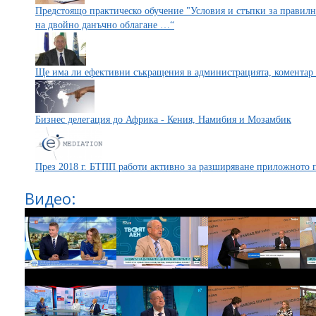
Предстоящо практическо обучение "Условия и стъпки за правил
на двойно данъчно облагане …“
Ще има ли ефективни съкращения в администрацията, коментар 
Бизнес делегация до Африка - Кения, Намибия и Мозамбик
През 2018 г. БТПП работи активно за разширяване приложното 
Видео: