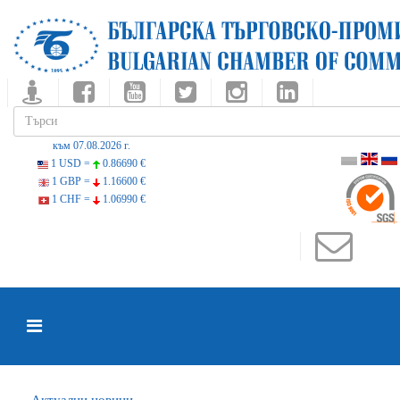
към 07.08.2026 г.
1 USD =
0.86690 €
1 GBP =
1.16600 €
1 CHF =
1.06990 €