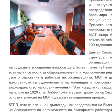
и осигури
председателя
Красимира 
асоциация по
Приложени
препоръките 
МОТ също бе
връзка бе отб
100-годишнин
Цветан Симео
структура 
организация 
на трудовите и социални въпроси да участват трите най-заин
този начин се постигат общоприемливи или компромисни реш
своето отражение в работата на организацията. МОТ е д
тристранното сътрудничество и на конвенции и препоръки
законодателство на страните-членки. “Ако искаш мир, създа
началото на 1920 г. от Албер Тома, първият директор на Сек
основната мисия на МОТ - да развива социалния прогрес.
БТПП, като първи и най-дългогодишен представител на Бълг
на Асоциацията на организациите на българските работодат