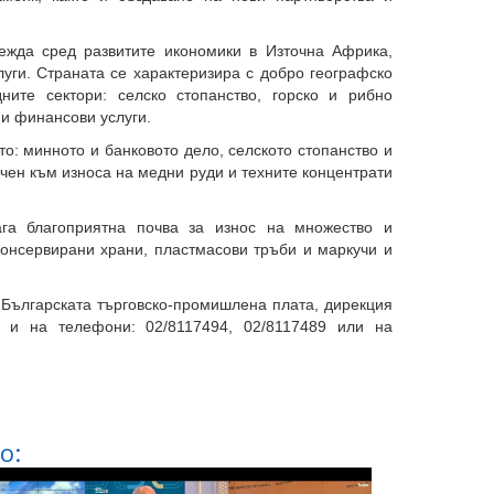
ежда сред развитите икономики в Източна Африка,
уги. Страната се характеризира с добро географско
ните сектори: селско стопанство, горско и рибно
 и финансови услуги.
о: минното и банковото дело, селското стопанство и
чен към износа на медни руди и техните концентрати
га благоприятна почва за износ на множество и
 консервирани храни, пластмасови тръби и маркучи и
Българската търговско-промишлена плата, дирекция
о и на телефони: 02/8117494, 02/8117489 или на
о: