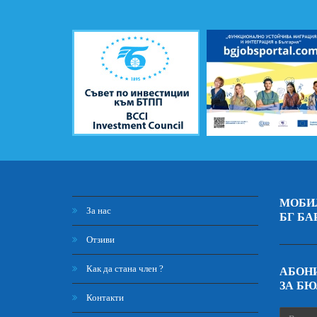
МОБИ
За нас
БГ БА
Отзиви
Как да стана член ?
АБОНИ
ЗА Б
Контакти