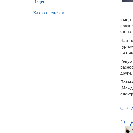
Видео
Какво предстои
също 
разпо
стопан
Най-го
туризм
на на
Репуб
разноо
други.
Повеч
„Межд
елект
03.01.2
Още