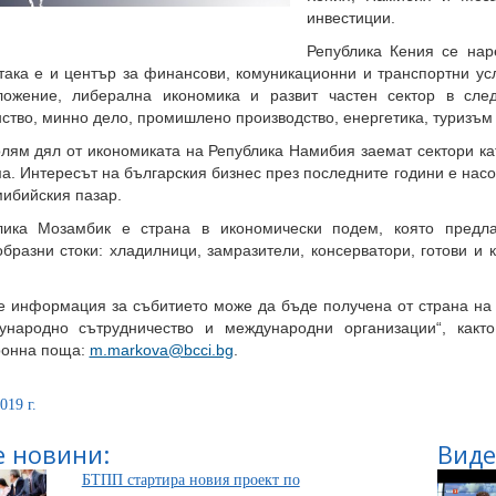
инвестиции.
Република Кения се нар
така е и център за финансови, комуникационни и транспортни усл
ложение, либерална икономика и развит частен сектор в след
ство, минно дело, промишлено производство, енергетика, туризъм
лям дял от икономиката на Република Намибия заемат сектори кат
а. Интересът на българския бизнес през последните години е насо
мибийския пазар.
лика Мозамбик е страна в икономически подем, която предла
бразни стоки: хладилници, замразители, консерватори, готови и
е информация за събитието може да бъде получена от страна на 
ународно сътрудничество и международни организации“, какт
ронна поща:
m.markova@bcci.bg
.
019 г.
 новини:
Виде
БТПП стартира новия проект по