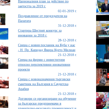
Националния план за действие по
заетостта за 2019 г.
02-01-2019 г.
Поздравление от председателя на
Палатата
31-12-2018 г.
Стартира Шестият конкурс за
иновации за 2018 г.
28-12-2018 г.
Среща с новия посланик на Куба у нас
- Н. Пр. Каридад Ямира Куето Милиан
21-12-2018 г.
Среща на фирми с инвеститори
относно перспективни иновативни
проекти
21-12-2018 г.
Среща с новоназначения търговски
съветник на България в Саудитска
Арабия
21-12-2018 г.
Договори се организиране на обучение
за български предприемачи в
хранително-вкусовата промишленост и