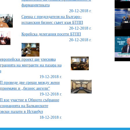
фармацевтиката
20-12-2018 г.
Среща с председателя на Българо–
испанския бизнес съвет към БТПП
20-12-2018 г.
Корейска делегация посети БТПП
20-12-2018 г.
европейски проект ще улеснява
грацията на мигранти на пазара на
а
19-12-2018 г.
 проведе две срещи между жени
приемачи и „бизнес ангели“
19-12-2018 г.
 взе участие в Общото събрание
социацията на Балканските
овски палати в Истанбул
18-12-2018 г.