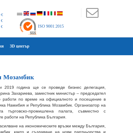
 €
 €
ISO 9001:2015
 €
ия
3D център
 и Мозамбик
и 2019 година ще се проведе бизнес делегация,
рина Захариева, заместник министър – председател
е работи по време на официалното и посещение в
ика Намибия и Република Мозамбик. Организатор на
та търговско-промишлена палата, съвместно с
е работи на Република България.
засилване на икономическите връзки между България,
мбик, както и създаване на нови партньорства и