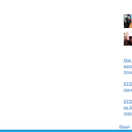
Нов 
инте
труд
БТПП
пред
БТПП
на А
търг
Назад