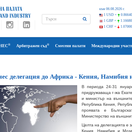
към 06.08.2026 г.
1 USD =
0.86640
1 GBP =
1.16680
1 CHF =
1.07000
®
®
НЕС
Арбитражен съд
Смесени палати
Международни участ
нес делегация до Африка - Кения, Намибия
В периода 24-31 януар
придружаваща г-жа Екате
и министър на външнит
Република Кения, Републ
проявата е Българска
Министерство на външнит
Целта на делегацията е 
Кения, Намибия и Моза