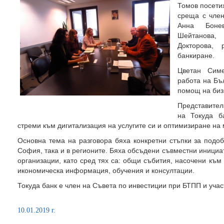
Томов посети
среща с член
Анна Бонев
Шейтанова,
Докторова, 
банкиране.
Цветан Симе
работа на Бъ
помощ на бизн
Представители
на Токуда б
стреми към дигитализация на услугите си и оптимизиране на 
Основна тема на разговора бяха конкретни стъпки за подоб
София, така и в регионите. Бяха обсъдени съвместни инициа
организации, като сред тях са: общи събития, насочени към
икономическа информация, обучения и консултации.
Токуда банк е член на Съвета по инвестиции при БТПП и участ
10.01.2019 г.