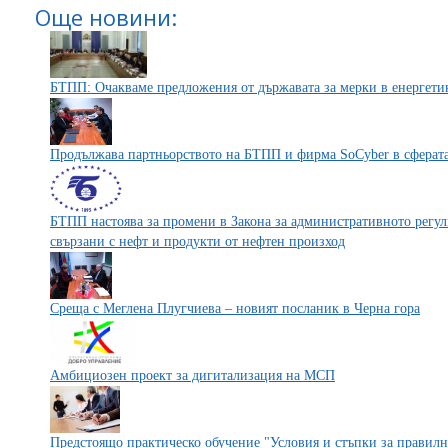
Още новини:
БТПП: Очакваме предложения от държавата за мерки в енергети
Продължава партньорството на БТПП и фирма SoCyber в сферата
БТПП настоява за промени в Закона за административното регу
свързани с нефт и продукти от нефтен произход
Среща с Меглена Плугчиева – новият посланик в Черна гора
Амбициозен проект за дигитализация на МСП
Предстоящо практическо обучение "Условия и стъпки за правил