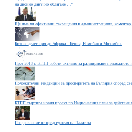
на двойно данъчно облагане …“
Ще има ли ефективни съкращения в администрацията, коментар 
Бизнес делегация до Африка - Кения, Намибия и Мозамбик
През 2018 г. БТПП работи активно за разширяване приложното 
Положителни тенденции за просперитета на България според св
БТПП стартира новия проект по Националния план за действие по
Поздравление от председателя на Палатата