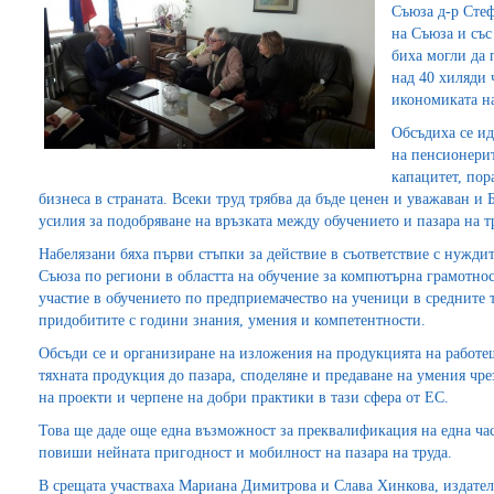
Съюза д-р Стеф
на Съюза и със
биха могли да 
над 40 хиляди 
икономиката на
Обсъдиха се и
на пенсионерит
капацитет, пор
бизнеса в страната. Всеки труд трябва да бъде ценен и уважаван и
усилия за подобряване на връзката между обучението и пазара на т
Набелязани бяха първи стъпки за действие в съответствие с нужди
Съюза по региони в областта на обучение за компютърна грамотно
участие в обучението по предприемачество на ученици в средните 
придобитите с години знания, умения и компетентности.
Обсъди се и организиране на изложения на продукцията на работе
тяхната продукция до пазара, споделяне и предаване на умения чре
на проекти и черпене на добри практики в тази сфера от ЕС.
Това ще даде още една възможност за преквалификация на една част
повиши нейната пригодност и мобилност на пазара на труда.
В срещата участваха Мариана Димитрова и Слава Хинкова, издател