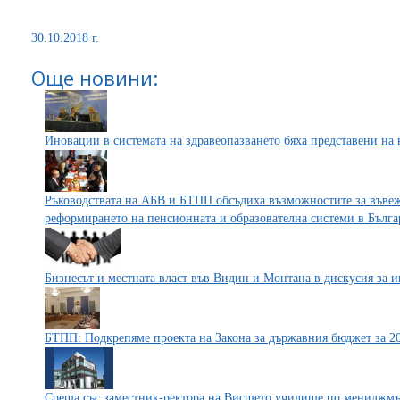
30.10.2018 г.
Още новини:
Иновации в системата на здравеопазването бяха представени на
Ръководствата на АБВ и БТПП обсъдиха възможностите за въве
реформирането на пенсионната и образователна системи в Бълга
Бизнесът и местната власт във Видин и Монтана в дискусия за 
БТПП: Подкрепяме проекта на Закона за държавния бюджет за 2
Среща със заместник-ректора на Висшето училище по мениджм