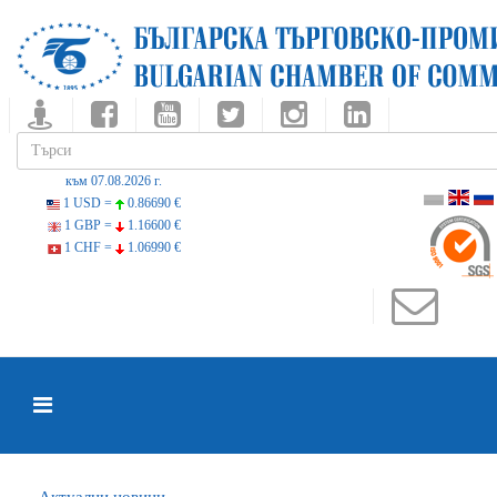
към 07.08.2026 г.
1 USD =
0.86690 €
1 GBP =
1.16600 €
1 CHF =
1.06990 €