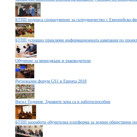
БТПП подписа споразумение за сътрудничество с Европейско-ф
БТПП успешно приключи информационната кампания по про
Обучение за мениджъри и ръководители
Регионален форум GS1 в Европа 2018
Васил Тодоров: Здравите хора са и работоспособни
БТПП разработи обучителна платформа за зелени обществени п