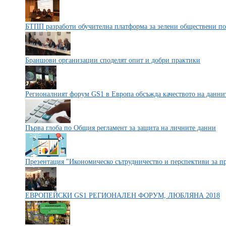
БТПП разработи обучителна платформа за зелени обществени п
Браншови организации споделят опит и добри практики
Регионалният форум GS1 в Европа обсъжда качеството на данни
Първа глоба по Общия регламент за защита на личните данни
Презентация "Икономическо сътрудничество и перспективи за пр
ЕВРОПЕЙСКИ GS1 РЕГИОНАЛЕН ФОРУМ, ЛЮБЛЯНА 2018