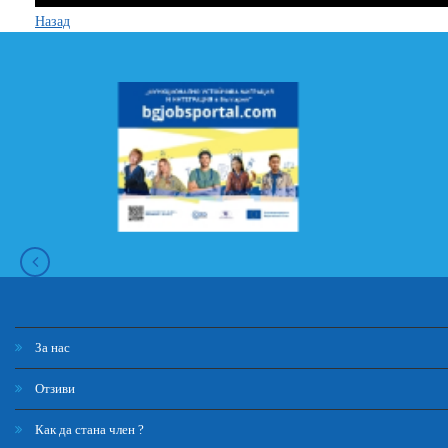
Назад
За нас
Отзиви
Как да стана член ?