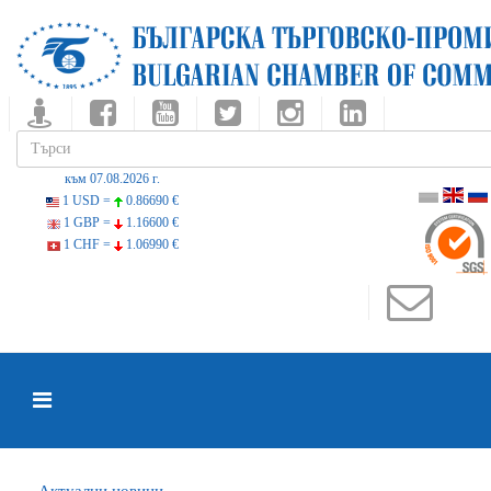
към 07.08.2026 г.
1 USD =
0.86690 €
1 GBP =
1.16600 €
1 CHF =
1.06990 €