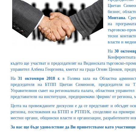
Цветан Симео
бизнес, облас
Монтана.
Сре
на програма
търговско-пр
тесни контакт
власти и медии
На
30 октомвр
Конферентнат
където ще участват и председателят на Видинската търговско-про
управител Албена Георгиева, кметът на града Огнян Ценков, предп
На
31 октомври 2018 г.
в Голяма зала на Областна админи
председателя на БТПП Цветан Симеонов, председателя на 
Управителния съвет на регионалната палата, областния управител
представители на институции, предприемачи /фирми/ от региона, 
Целта на провежданите дискусии е да се представят и обсъдят ос
региона, постижения на БТПП и РТПП/К, споделяне на примери 
местни органи, общински власти и организации, разработените нов
За нас ще бъде удоволствие да Ви приветстваме като участниц