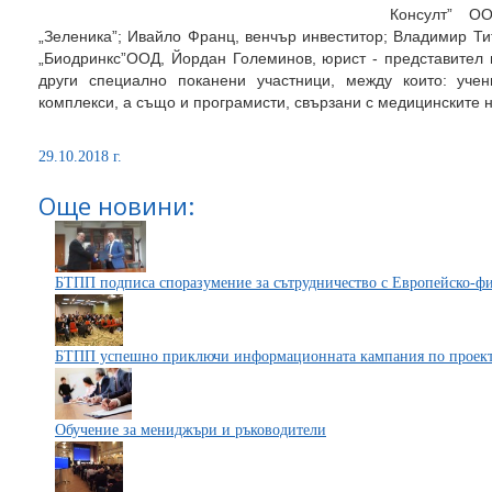
Консулт” О
„Зеленика”; Ивайло Франц, венчър инвеститор; Владимир Ти
„Биодринкс”ООД, Йордан Големинов, юрист - представител н
други специално поканени участници, между които: уче
комплекси, а също и програмисти, свързани с медицинските н
29.10.2018 г.
Още новини:
БТПП подписа споразумение за сътрудничество с Европейско-ф
БТПП успешно приключи информационната кампания по про
Обучение за мениджъри и ръководители