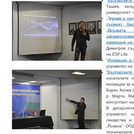
“
Българските
Ташев, кате
университет 
„З
драве и нау
първият био
„
Връзката
здравеопазв
намиране на 
Димитров, съу
на ESF.Life
“
Иновации в 
управител на
"Българските
носителите 
иновации за н
Борис Колев 
р Марта Мих
консултант на
В дискусият
управител н
лекарства и
„Розана” ООД
техническит