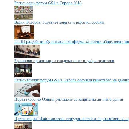
Регионален форум GS1 в Европа 2018
Васил Тодоров: Здравите хора са и работоспособни
БТПП разработи обучителна платформа за зелени обществени п
Браншови организации споделят опит и добри практики
Регионалният форум GS1 в Европа обсъжда качеството на данни
Първа глоба по Общия регламент за защита на личните данни
Презентация "Икономическо сътрудничество и перспективи за пр