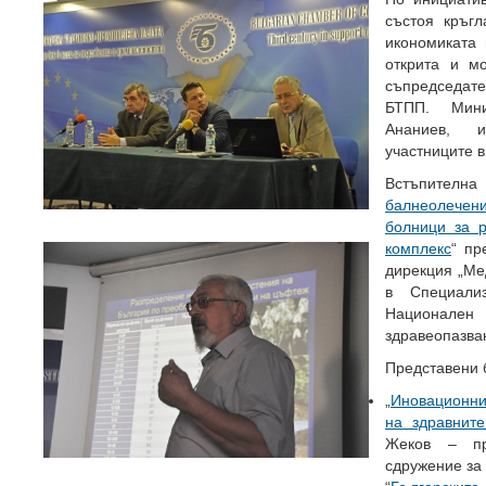
състоя кръг
икономиката 
открита и м
съпредседате
БТПП. Мини
Ананиев, 
участниците в
Встъпител
балнеолечени
болници за 
комплекс
“ пр
дирекция „Ме
в Специали
Национален
здравеопазва
Представени 
„
Иновационни 
на здравните
Жеков – пр
сдружение за