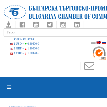
към 07.08.2026 г.
1 USD =
0.86690 €
1 GBP =
1.16600 €
1 CHF =
1.06990 €