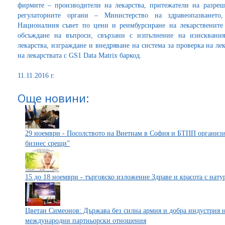
фирмите – производители на лекарства, притежатели на разреш
регулаторните органи – Министерство на здравеопазването,
Националния съвет по цени и реимбурсиране на лекарствените
обсъждане на въпроси, свързани с изпълнение на изисквани
лекарства, изграждане и внедряване на система за проверка на л
на лекарствата с GS1 Data Matrix баркод.
11.11.2016 г.
Още новини:
29 ноември - Посолството на Виетнам в София и БТПП организи
бизнес срещи”
15 до 18 ноември - търговско изложение Здраве и красота с нат
Цветан Симеонов: Държава без силна армия и добра индустрия н
международни партньорски отношения