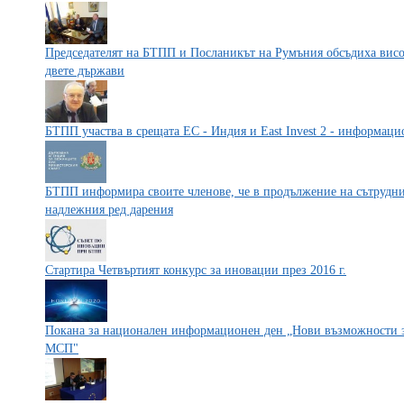
Председателят на БТПП и Посланикът на Румъния обсъдиха висо
двете държави
БТПП участва в срещата ЕС - Индия и East Invest 2 - информац
БТПП информира своите членове, че в продължение на сътруднич
надлежния ред дарения
Стартира Четвъртият конкурс за иновации през 2016 г.
Покана за национален информационен ден „Нови възможности з
МСП"