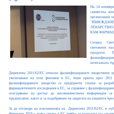
На 14 ноември
съвместна ко
организация за
"ВЪВЕЖДАН
ЛЕКАРСТВАТ
КЪМ ФАРМАЦ
Според Свето
световния па
продукти. 
фалшифициран
нелегалната тъ
Директива 2011/62/EС относно фалшифицираните лекарствени пр
увеличаване на този феномен в ЕС, беше приета през 2011 
фалшифицираните лекарства са предприети стъпки за разра
фармацевтичните изследвания в ЕС, за справяне с фалшифициранет
осигуряване на достъп до висококачествена информация за 
предписание, както и за подобряване на защитата на пациента чре
За да отговори на изискванията на Директива 2011/62/EС и пуб
Февруари 2019 г. всяка страна в ЕС трябва да разполага със сист