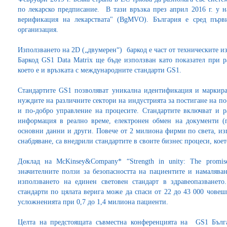
по лекарско предписание. В тази връзка през април 2016 г. у н
верификация на лекарствата" (BgMVO). България е сред първ
организация.
Използването на 2D („двумерен“) баркод е част от техническите 
Баркод GS1 Data Matrix ще бъде използван като показател при р
което е и връзката с международните стандарти GS1.
Стандартите GS1 позволяват уникална идентификация и маркира
нуждите на различните сектори на индустрията за постигане на по
и по-добро управление на процесите. Стандартите включват и 
информация в реално време, електронен обмен на документи (п
основни данни и други. Повече от 2 милиона фирми по света, и
снабдяване, са внедрили стандартите в своите бизнес процеси, коет
Доклад на McKinsey&Company* “Strength in unity: The promise 
значителните ползи за безопасността на пациентите и намаляван
използването на единен световен стандарт в здравеопазването
стандарти по цялата верига може да спаси от 22 до 43 000 човеш
усложненията при 0,7 до 1,4 милиона пациенти.
Целта на предстоящата съвместна конференцията на GS1 Бълг