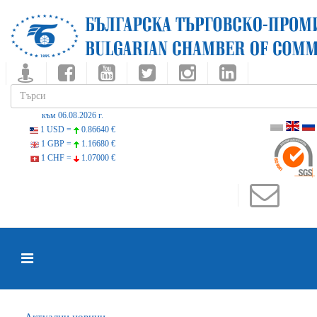
към 06.08.2026 г.
1 USD =
0.86640 €
1 GBP =
1.16680 €
1 CHF =
1.07000 €