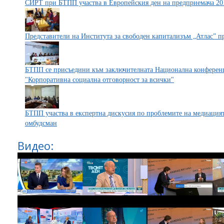
СИРТ при БТПП участва в Европейския ден на предприемача 201
Представители на Института за свободен капитализъм „Атлас” п
БТПП се присъедини към заключителната Национална конференц
"Корпоративна социална отговорност за всички"
БТПП участва в експертна дискусия по проблемите на медиацият
омбудсман
Видео: