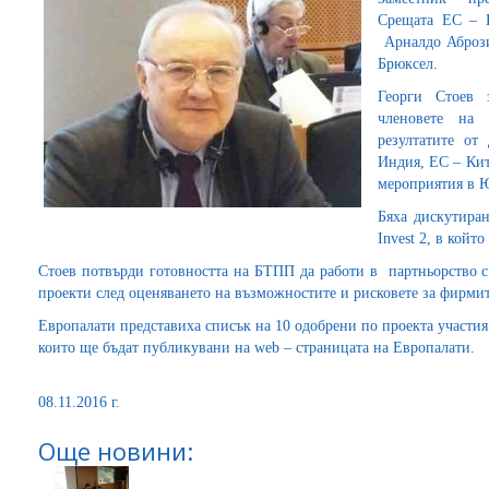
Срещата ЕС – И
Арналдо Абрози
Брюксел.
Георги Стоев 
членовете на
резултатите от
Индия, ЕС – Кит
мероприятия в Ю
Бяха дискутира
Invest 2, в койт
Стоев потвърди готовността на БТПП да работи в партньорство с 
проекти след оценяването на възможностите и рисковете за фирмит
Европалати представиха списък на 10 одобрени по проекта участи
които ще бъдат публикувани на web – страницата на Европалати.
08.11.2016 г.
Още новини: