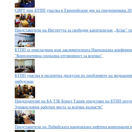
СИРТ при БТПП участва в Европейския ден на предприемача 201
Представители на Института за свободен капитализъм „Атлас” п
БТПП се присъедини към заключителната Национална конференц
"Корпоративна социална отговорност за всички"
БТПП участва в експертна дискусия по проблемите на медиацият
омбудсман
Председателят на БА ТЗБ Борил Ташев представи на БТПП резулт
Здравословни работни места за всички възрасти”
Представители на Либийската национална нефтена корпорация 