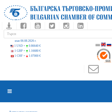
към 06.08.2026 г.
1 USD =
0.86640 €
1 GBP =
1.16680 €
1 CHF =
1.07000 €