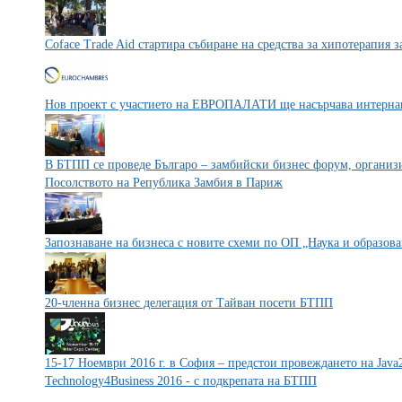
Coface Trade Aid стартира събиране на средства за хипотерапия з
Нов проект с участието на ЕВРОПАЛАТИ ще насърчава интерна
В БТПП се проведе Българо – замбийски бизнес форум, организир
Посолството на Република Замбия в Париж
Запознаване на бизнеса с новите схеми по ОП „Наука и образова
20-членна бизнес делегация от Тайван посети БТПП
15-17 Ноември 2016 г. в София – предстои провеждането на Java2
Technology4Business 2016 - с подкрепата на БТПП