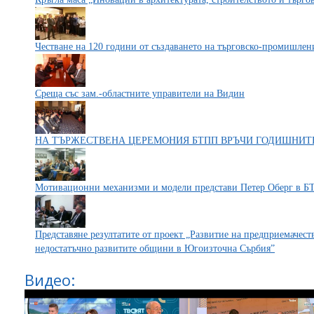
Честване на 120 години от създаването на търговско-промишлен
Среща със зам.-областните управители на Видин
НА ТЪРЖЕСТВЕНА ЦЕРЕМОНИЯ БТПП ВРЪЧИ ГОДИШНИТЕ
Мотивационни механизми и модели представи Петер Оберг в 
Представяне резултатите от проект „Развитие на предприемачест
недостатъчно развитите общини в Югоизточна Сърбия”
Видео: