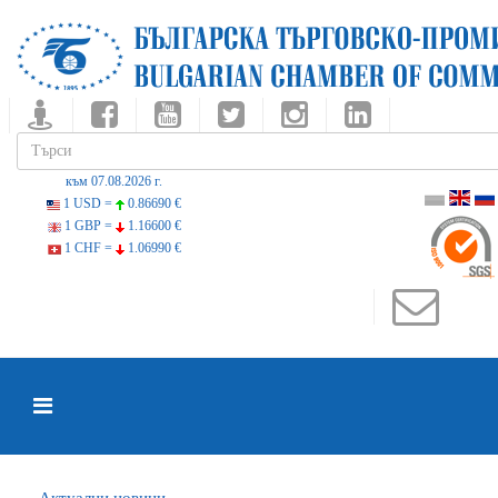
към 07.08.2026 г.
1 USD =
0.86690 €
1 GBP =
1.16600 €
1 CHF =
1.06990 €