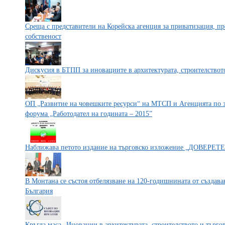
Среща с представители на Корейска агенция за приватизация, п
собственост
Дискусия в БТПП за иновациите в архитектурата, строителство
ОП „Развитие на човешките ресурси“ на МТСП и Агенцията по за
форума „Работодател на годината – 2015”
Наближава петото издание на търговско изложение „ДОВЕР
В Монтана се състоя отбелязване на 120-годишнината от създав
България
Кръгла маса „Иновации в архитектурата, строителството и търг