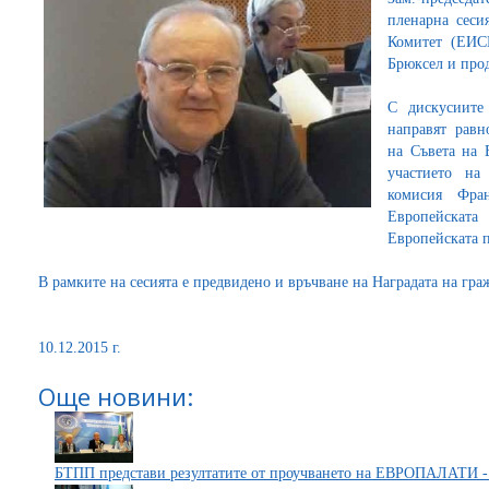
пленарна сеси
Комитет (ЕИСК
Брюксел и прод
С дискусиите
направят равн
на Съвета на 
участието на
комисия Фра
Европейскат
Европейската п
В рамките на сесията е предвидено и връчване на Наградата на гра
10.12.2015 г.
Още новини:
БТПП представи резултатите от проучването на ЕВРОПАЛАТИ -