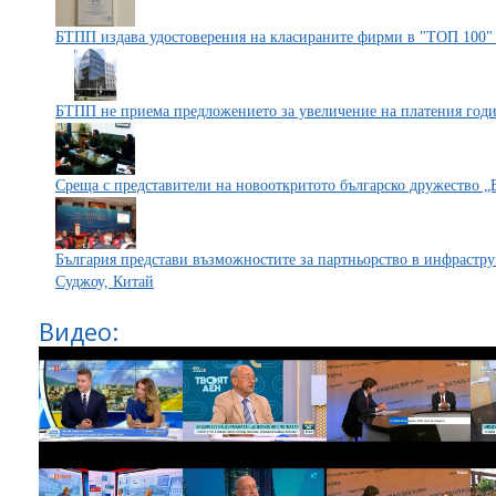
БТПП издава удостоверения на класираните фирми в "ТОП 100"
БТПП не приема предложението за увеличение на платения годи
Среща с представители на новооткритото българско дружество 
България представи възможностите за партньорство в инфрастру
Суджоу, Китай
Видео: