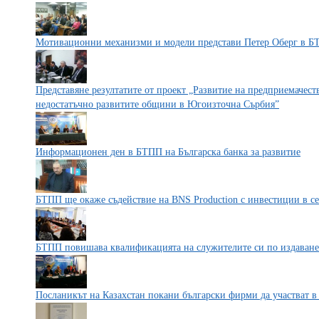
Мотивационни механизми и модели представи Петер Оберг в 
Представяне резултатите от проект „Развитие на предприемачест
недостатъчно развитите общини в Югоизточна Сърбия”
Информационен ден в БТПП на Българска банка за развитие
БТПП ще окаже съдействие на BNS Production с инвестиции в с
БТПП повишава квалификацията на служителите си по издаване 
Посланикът на Казахстан покани български фирми да участват в