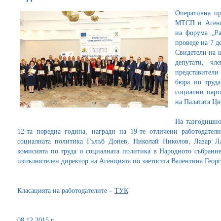
Оперативна пр
МТСП и Агенци
на форума „Ра
проведе на 7 д
Свидетели на ц
депутати, чл
представители
бюра по труда
социални парт
на Палатата Ц
На тазгодишно
12-та поредна година, награди на 19-те отличени работодател
социалната политика Гълъб Донев, Николай Николов, Лазар Ла
комисията по труда и социалната политика в Народното събран
изпълнителен директор на Агенцията по заетостта Валентина Геор
Класацията на работодателите –
ТУК
08.12.2015 г.