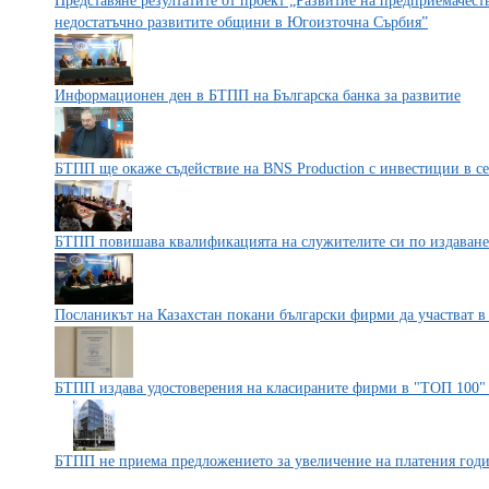
Представяне резултатите от проект „Развитие на предприемачест
недостатъчно развитите общини в Югоизточна Сърбия”
Информационен ден в БТПП на Българска банка за развитие
БТПП ще окаже съдействие на BNS Production с инвестиции в с
БТПП повишава квалификацията на служителите си по издаване 
Посланикът на Казахстан покани български фирми да участват в
БТПП издава удостоверения на класираните фирми в "ТОП 100"
БТПП не приема предложението за увеличение на платения годи