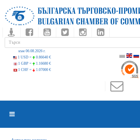
към 06.08.2026 г.
1 USD =
0.86640 €
1 GBP =
1.16680 €
1 CHF =
1.07000 €