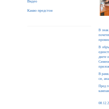
Видео
Какво предстои
В знак
почете
промиш
В обръ
единст
двете 
Симеон
прилож
В рамк
си, ан
Пред г
кампан
08.12.2