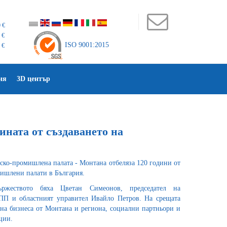
 €
 €
ISO 9001:2015
 €
ия
3D център
ината от създаването на
ско-промишлена палата - Монтана отбеляза 120 години от
мишлени палати в България.
ржеството бяха Цветан Симеонов, председател на
ПП и областният управител Ивайло Петров. На срещата
 на бизнеса от Монтана и региона, социални партньори и
ции.