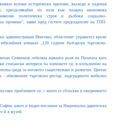
живяла всички исторически преломи, възходи и падения
ие, преодолявайки по пътя към пазарна икономика
 няколко политически строя и дълбоки социално-
и промени”, заяви пред гостите председателят на ТПП-
тна администрация Монтана, областният управител връчи
 юбилейния алманах „120 години български търговско-
етан Симеонов отбеляза важната роля на Палатата като
чки стопански интереси на членовете си, в изпълнение на
ателна среда за неговото съществуване и развитие. Цветан
 - обновеният търговски рестър, надграденото мобилно
постави проблемите си, с които се сблъсква в ежедневието
 София, както и видео-послание за Национална дарителска
то й в музей.