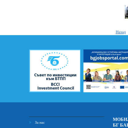
Назад
МОБИ
За нас
БГ БА