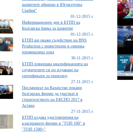
развитите общини в Югоизточна
Сърбия”
01-12-2015 г.
Информационен ден в БТПП на
Българска банка за развитие
01-12-2015 г.
БТПП ще окаже съдействие на BNS
Production с инвестиции в северна
промишлена зона
30-11-2015 г.
БТПП повишава квалификацията на
служителите си по издаване на
сертификати за произход
27-11-2015 г.
Посланикът на Казахстан покани
български фирми да участват в
строителството на ЕКСПО 2017 в
Астана
27-11-2015 г.
БТПП издава удостоверения на
класираните фирми в "ТОП 100" и
"ТОП 1500+"