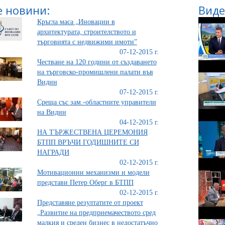
 новини:
Виде
Кръгла маса „Иновации в
архитектурата, строителството и
търговията с недвижими имоти”
07-12-2015 г.
Честване на 120 години от създаването
на търговско-промишлени палати във
Видин
07-12-2015 г.
Среща със зам.-областните управители
на Видин
04-12-2015 г.
НА ТЪРЖЕСТВЕНА ЦЕРЕМОНИЯ
БТПП ВРЪЧИ ГОДИШНИТЕ СИ
НАГРАДИ
02-12-2015 г.
Мотивационни механизми и модели
представи Петер Оберг в БТПП
02-12-2015 г.
Представяне резултатите от проект
„Развитие на предприемачеството сред
малкия и среден бизнес в недостатъчно