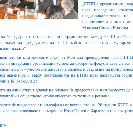
„БТПП е организация, над
през последното столет
предизвикателствата на
икономически и политическ
Монтана Славка Нончева.
 на благодарност за ползотворно сътрудничество между БТПП и Облас
н плакет на председателя на БТПП, който от своя страна му връчи
лени палати”.
щението си към деловите среди от Монтана председателят на БТПП Цв
вена универсална организация успяла да събере на фокус в себе си вси
основни цели - улесняване живота на бизнеса и създаване на по-привлек
ов акцентира и върху постиженията на БТПП през настоящата година
ение БГ баркод и др.
ите на един открит диалог на бизнеса бе предоставена възможността да 
ализирайки обществено икономическото състояние в региона.
остите бе предоставен и видеофилм от честването на 120 години БТПП в
ия за възстановяване на къщата на Иван Грозев в Карлово и превръщане
015 г.