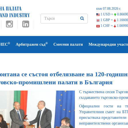
към 07.08.2026 г.
1 USD =
0.86690
1 GBP =
1.16600
1 CHF =
1.06990
®
®
НЕС
Арбитражен съд
Смесени палати
Международни участ
нтана се състоя отбелязване на 120-годишн
говско-промишлени палати в България
С тържествена сесия Търгов
създаването търговско-про
Официални гости на тъ
Управителния съвет на БТ
присъстваха представители
неправителствени организа