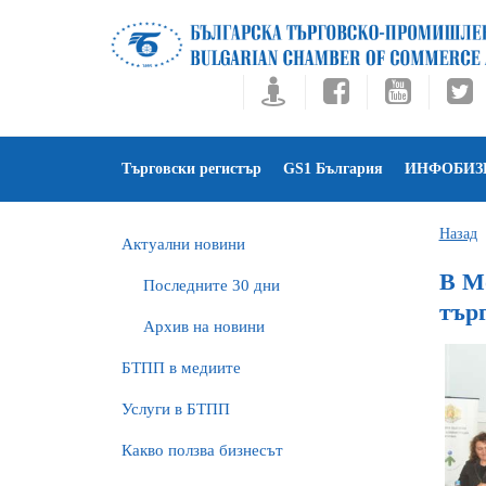
Търговски регистър
GS1 България
ИНФОБИЗ
Назад
Актуални новини
В Мо
Последните 30 дни
тър
Архив на новини
БTПП в медиите
Услуги в БТПП
Какво ползва бизнесът