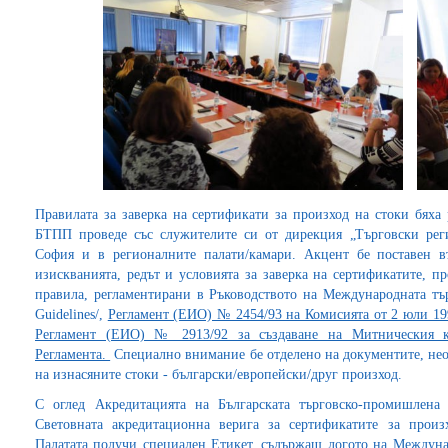
Правилата за заверка на сертификати за произход на стоки бяха
БТПП проведе със служителите си от дирекция „Търговски рег
София и в регионалните палати/камари. Акцент бе поставен в
изискванията, редът и условията за заверка на сертификатите,
правила, регламентирани в Ръководството на Международната търг
Guidelines/,
Регламент (ЕИО) № 2454/93 на Комисията от 2 юли 199
Регламент (ЕИО) № 2913/92 за създаване на Митническия к
Регламента.
Специално внимание бе отделено на документите, нео
на изнасяните стоки - български/европейски/друг произход.
С оглед Акредитацията на Българската търговско-промишлена
Световната акредитационна верига за сертификатите за произ
Палатата получи специален Етикет, съдържащ логото на Междуна