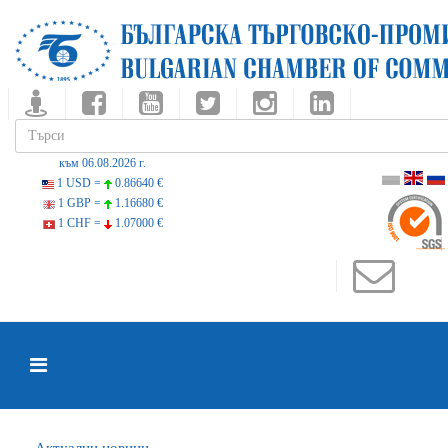
към 06.08.2026 г.
1 USD =
0.86640 €
1 GBP =
1.16680 €
1 CHF =
1.07000 €