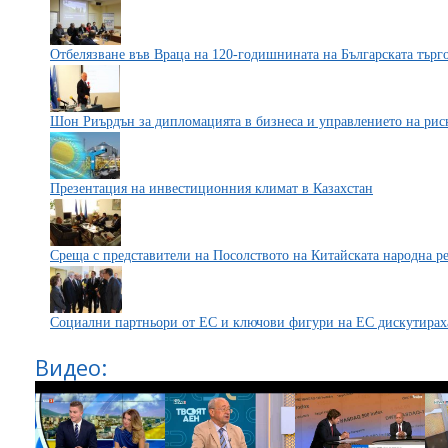
Отбелязване във Враца на 120-годишнината на Българската тър
Шон Риърдън за дипломацията в бизнеса и управлението на рис
Презентация на инвестиционния климат в Казахстан
Среща с представители на Посолството на Китайската народна р
Социални партньори от ЕС и ключови фигури на ЕС дискутира
Видео: