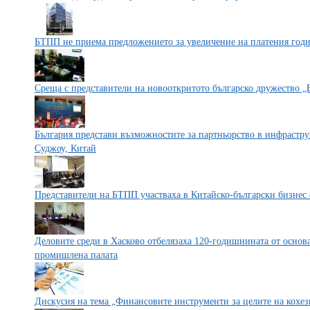
БТПП не приема предложението за увеличение на платения годи
Среща с представители на новооткритото българско дружество 
България представи възможностите за партньорство в инфрастру
Суджоу, Китай
Представители на БТПП участваха в Китайско-български бизне
Деловите среди в Хасково отбелязаха 120-годишнината от основа
промишлена палата
Дискусия на тема „Финансовите инструменти за целите на кохе