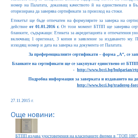
номер на Палатата, доказващ качеството й на единствената в Б
оторизирана да заверява сертификати за произход на стоки.
Етикетът ще бъде отпечатен на формулярите за заверка на серти
действие
от 01.01.2016 г.
От този момент БТПП ще заверява сер
бланките, съдържащи: Етикета за акредитацията и отпечатения ун
включващ 1 оригинал, 3 копия и заявление за издаването му. П
изходящ номер и дата на заверка на документа от Палатата.
За преференциалните сертификати – форма „А“, се за
Бланките на сертификати ще се закупуват единствено от БТП
-
http://www.bcci.bg/bulgarian/rt
Подробна информация за заверката и издаването на 
http://www.bcci.bg/tradereg-for
27.11.2015 г.
Още новини:
БТПП издава удостоверения на класираните фирми в "ТОП 100"