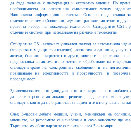
да бъде полезна с информация и експертно мнение. По време
необходимостта от оперативна съвместимост между отделн
Национална информационна система. Основна предпоставка з
отделните системи (болнични, административни, аптечни и други
право за избора на подходяща технология. Стандартите GS1 п
отделните системи при използване на различни технологии.
Стандартите GS1 включват уникален подход за автоматична иден
(лекарства и медицински изделия), логистични единици, услуги, 
аптеки, болници, пациенти) и други, която се е наложила в цял
предпоставка за автоматично четене и обработване на информа
стандартизиране на електронните съобщения и на логистични
повишаване на ефективността и прозрачността, и позволяв
проследимост.
Здравеопазването е индивидуално, но и в национален и глобален 
да не се търсят само локални решения, а да се използват ут
стандарти, които да не ограничават пациентите в получаване на на
След 3-часови дебати медици, учени, мениджъри на болници
мнението, че реформите са неизбежни и само консенсус ще изв
Търсенето му обаче партиите оставиха за след 5 октомври.