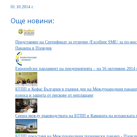
01.10.2014 г.
Още новини:
Представяне на Сертификат за отличие /Excellent SME/ за по-в
Панаира в Пловдив
Европейски парламент на предприятията – на 16 октомври 2014
БТПП и Кофас България в първия ден на Международния панаир
износа и защита от рискове от неплащане
Среща между ръководствата на БТПП и Камарата на испанската 
БТПП представя на Международния технически панаир - Пловдив