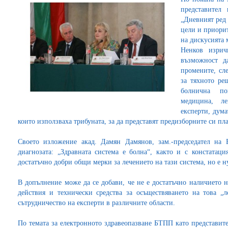
представител
„Дневният ред 
цели и приорит
на дискусията 
Ненков изрич
възможност д
промените, сл
за тяхното ре
болнична по
медицина, л
експерти, дума
които използваха трибуната, за да представят предизборните си пл
Своето изложение акад. Дамян Дамянов, зам.-председател на 
диагнозата: „Здравната система е болна“, както и с констатац
достатъчно добри общи мерки за лечението на тази система, но е н
В допълнение може да се добави, че не е достатъчно наличието 
действия и технически средства за осъществяването на това „
сътрудничество на експерти в различните области.
По темата за електронното здравеопазване БТПП като представи