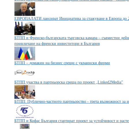
ЕВРОПАЛАТИ лансират Инициатива за стажуване в Европа до 
БТПП и Френско-българската търговска камара – съвместни дей
привличане на френски инвеститори в България
БТПП – домакин на бизнес срещи с украински фирми
БТПП участва в партньорска среща по проект „Linked2Media”
БТПП: Публично-частното партньорство - трета възможност за и
БТПП и Кофас България стартират проект за устойчивост и раст